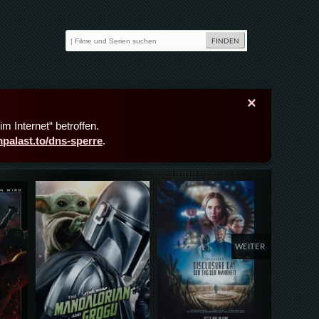
×
m Internet“ betroffen.
lmpalast.to/dns-sperre
.
Details,Play
Details,Play
Deta
WEITER