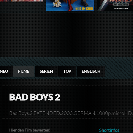
NEU
FILME
SERIEN
TOP
ENGLISCH
BAD BOYS 2
Bad.Boys.2.EXTENDED.2003.GERMAN.1080p.microH
Shortinfos
Hier den Film bewerten!