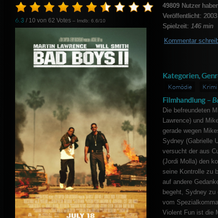
49809
Nutzer haben
Veröffentlicht: 2003
6.3
/ 10 von
62
Votes
– Imdb: 6.6/10
Spielzeit:
146 min
Kommentar schrei
Kategorien, Genr
Komödie
Krimi
Filmhandlung –
B
Die befreundeten M
Lawrence) und Mike
gerade wegen Mikes
Sydney (Gabrielle U
versucht der aus C
(Jordi Molla) den k
seine Kontrolle zu b
auf andere Gedanke
begeht, Sydney zu 
vom Spezialkommand
Violent Fun ist di