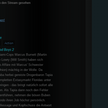
 den Stream gesehen
ben!
e
Action
ad Boys 2
iami-Cops Marcus Burnett (Martin
 Lowry (Will Smith) haben sich
 Affäre mit Marcus' Schwester
nion) mächtig in der Wolle. Da
uba herbei gereiste Drogenbaron Tapia
ompletten Extasymarkt Floridas unter
ringen - das bringt natürlich sofort alle
n. Als Tapia dann noch den Fehler
entführen, nehmen die bösen Buben
o ihren Job höchst persönlich.
e Message und Kopfschuss die Antwort