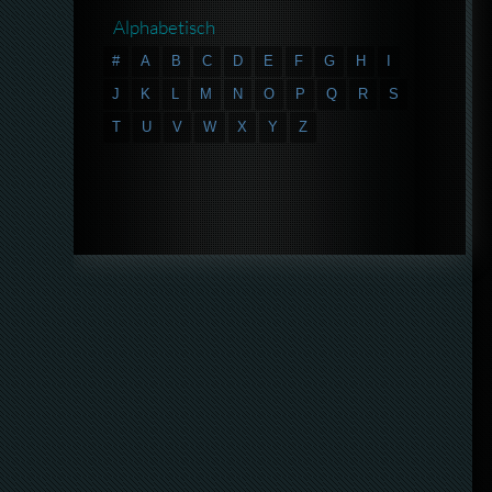
Alphabetisch
#
A
B
C
D
E
F
G
H
I
J
K
L
M
N
O
P
Q
R
S
T
U
V
W
X
Y
Z