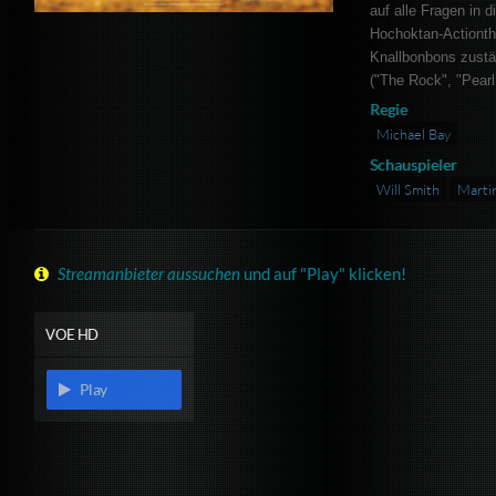
auf alle Fragen in 
Hochoktan-Actionthr
Knallbonbons zustä
("The Rock", "Pearl
Regie
Michael Bay
Schauspieler
Will Smith
Marti
Streamanbieter aussuchen
und auf "Play" klicken!
VOE HD
Play