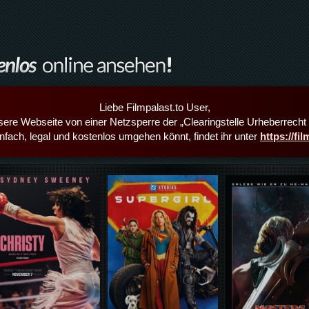
Liebe Filmpalast.to User,
sere Webseite von einer Netzsperre der „Clearingstelle Urheberrecht i
infach, legal und kostenlos umgehen könnt, findet ihr unter
https://fi
Details,Play
Details,Play
Details,Play