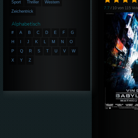
Sport
Thriller
Western
7.7
/ 10 von
115
Vot
Zeichentrick
Alphabetisch
#
A
B
C
D
E
F
G
H
I
J
K
L
M
N
O
P
Q
R
S
T
U
V
W
X
Y
Z