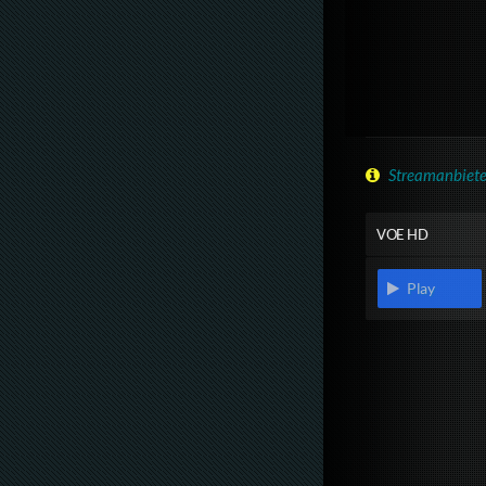
Streamanbiete
VOE HD
Play