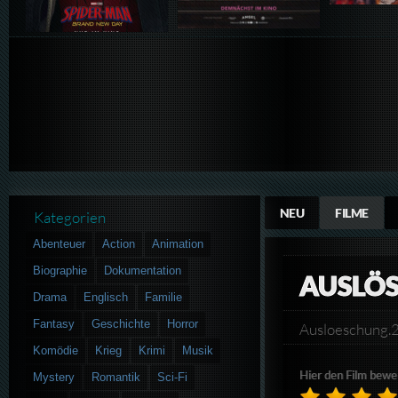
NEU
FILME
Kategorien
Abenteuer
Action
Animation
Biographie
Dokumentation
AUSLÖ
Drama
Englisch
Familie
Fantasy
Geschichte
Horror
Ausloeschung
Komödie
Krieg
Krimi
Musik
Hier den Film bewe
Mystery
Romantik
Sci-Fi