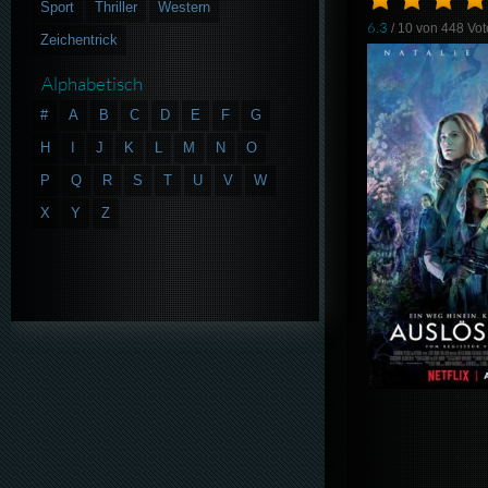
Sport
Thriller
Western
6.3
/ 10 von
448
Vot
Zeichentrick
Alphabetisch
#
A
B
C
D
E
F
G
H
I
J
K
L
M
N
O
P
Q
R
S
T
U
V
W
X
Y
Z