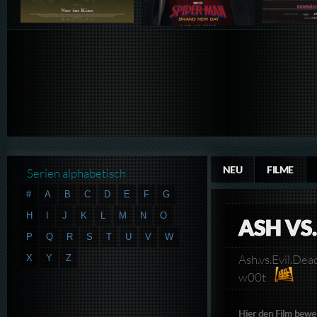
NEU
FILME
Serien alphabetisch
#
A
B
C
D
E
F
G
H
I
J
K
L
M
N
O
ASH VS.
P
Q
R
S
T
U
V
W
Ash.vs.Evil.D
X
Y
Z
w00t
Hier den Film bewe