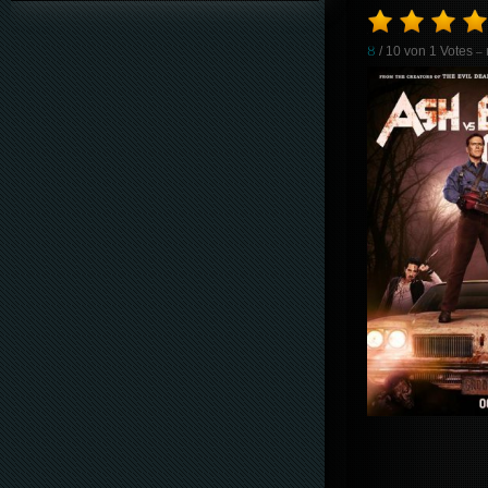
8
/ 10 von
1
Votes
– 