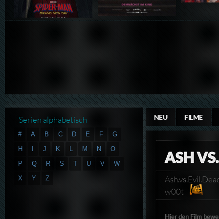
NEU
FILME
Serien alphabetisch
#
A
B
C
D
E
F
G
H
I
J
K
L
M
N
O
ASH VS.
P
Q
R
S
T
U
V
W
Ash.vs.Evil.D
X
Y
Z
w00t
Hier den Film bewe