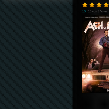
10
/ 10 von
3
Votes