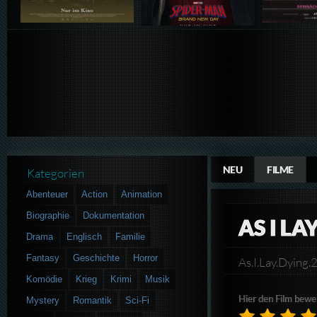
NEU
FILME
Kategorien
Abenteuer
Action
Animation
Biographie
Dokumentation
AS I LA
Drama
Englisch
Familie
Fantasy
Geschichte
Horror
As.I.Lay.Dyi
Komödie
Krieg
Krimi
Musik
Hier den Film bewe
Mystery
Romantik
Sci-Fi