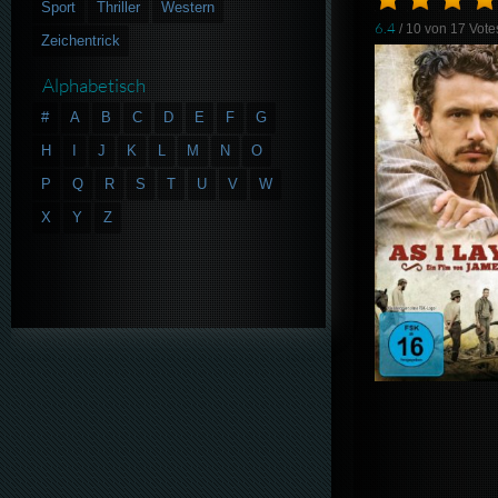
Sport
Thriller
Western
6.4
/ 10 von
17
Vote
Zeichentrick
Alphabetisch
#
A
B
C
D
E
F
G
H
I
J
K
L
M
N
O
P
Q
R
S
T
U
V
W
X
Y
Z