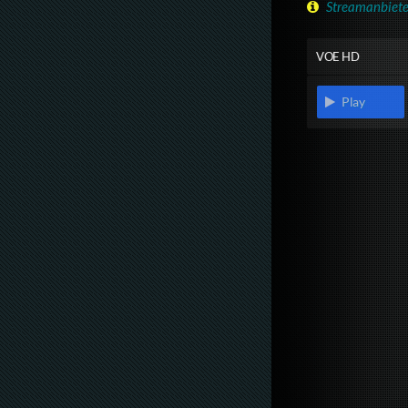
Streamanbiete
VOE HD
Play