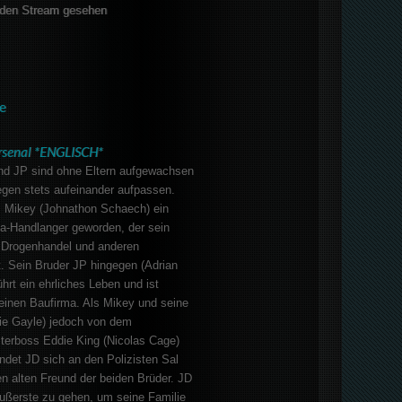
den Stream gesehen
e
rsenal *ENGLISCH*
nd JP sind ohne Eltern aufgewachsen
en stets aufeinander aufpassen.
us Mikey (Johnathon Schaech) ein
a-Handlanger geworden, der sein
, Drogenhandel und anderen
. Sein Bruder JP hingegen (Adrian
hrt ein ehrliches Leben und ist
einen Baufirma. Als Mikey und seine
bie Gayle) jedoch von dem
erboss Eddie King (Nicolas Cage)
ndet JD sich an den Polizisten Sal
n alten Freund der beiden Brüder. JD
 Äußerste zu gehen, um seine Familie