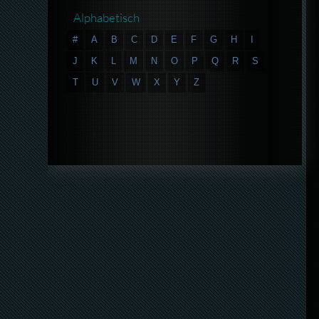
Alphabetisch
#
A
B
C
D
E
F
G
H
I
J
K
L
M
N
O
P
Q
R
S
T
U
V
W
X
Y
Z