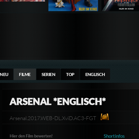
NEU
FILME
SERIEN
TOP
ENGLISCH
ARSENAL *ENGLISCH*
Arsenal.2017.WEB-DL.XviD.AC3-FGT
Shortinfos
Hier den Film bewerten!