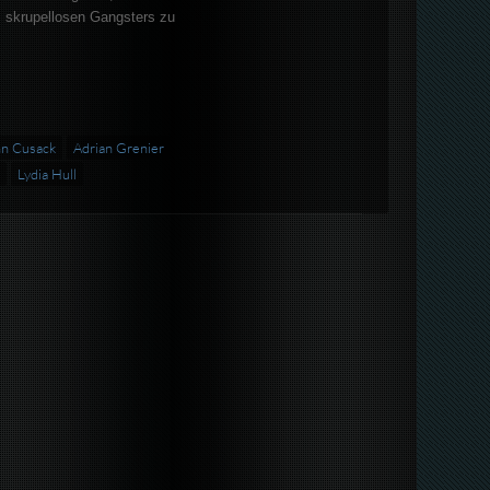
 skrupellosen Gangsters zu
n Cusack
Adrian Grenier
Lydia Hull