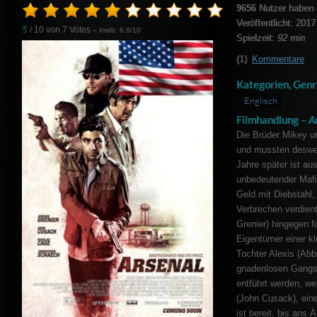
9656
Nutzer haben 
Veröffentlicht: 2017
5
/ 10 von
7
Votes
– Imdb: 6.6/10
Spielzeit:
92 min
(1)
Kommentare
Kategorien, Genr
Englisch
Filmhandlung –
A
Die Brüder Mikey u
und mussten desweg
Jahre später ist a
unbedeutender Mafi
Geld mit Diebstahl
Verbrechen verdient
Grenier) hingegen fü
Eigentümer einer kl
Tochter Alexis (Ab
gnadenlosen Gangst
entführt werden, we
(John Cusack), eine
ist bereit, bis ans