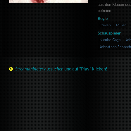
aus den Klauen des
befreien…
Regie
Steven C. Miller
Schauspieler
Nicolas Cage
Joh
Johnathon Schaech
Streamanbieter aussuchen
und auf "Play" klicken!