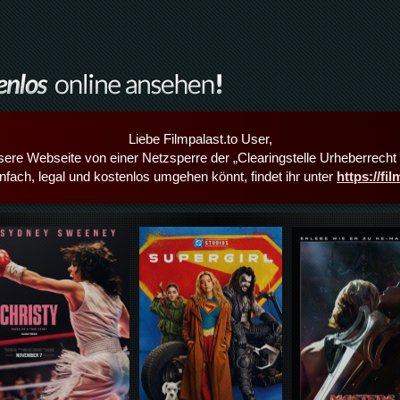
Liebe Filmpalast.to User,
sere Webseite von einer Netzsperre der „Clearingstelle Urheberrecht i
infach, legal und kostenlos umgehen könnt, findet ihr unter
https://fi
Details,Play
Details,Play
Details,Play