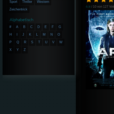
Sport
Thriller
Western
6.8
/ 10 von
127
Vot
Zeichentrick
Alphabetisch
#
A
B
C
D
E
F
G
H
I
J
K
L
M
N
O
P
Q
R
S
T
U
V
W
X
Y
Z