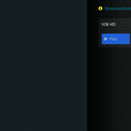
Streamanbiete
VOE HD
Play