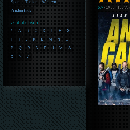
Sport
Thriller
Western
5.9
/ 10 von
160
Vot
Zeichentrick
Alphabetisch
#
A
B
C
D
E
F
G
H
I
J
K
L
M
N
O
P
Q
R
S
T
U
V
W
X
Y
Z