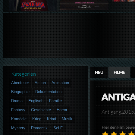
NEU
FILME
Kategorien
Abenteuer
Action
Animation
Biographie
Dokumentation
ANTIG
Drama
Englisch
Familie
Fantasy
Geschichte
Horror
Antigang.201
Komödie
Krieg
Krimi
Musik
Hier den Film bewe
Mystery
Romantik
Sci-Fi