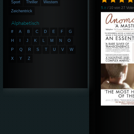
Sport
Thriller
Western
5.8
/ 10 von
27
Vote
Zeichentrick
Alphabetisch
#
A
B
C
D
E
F
G
H
I
J
K
L
M
N
O
P
Q
R
S
T
U
V
W
X
Y
Z