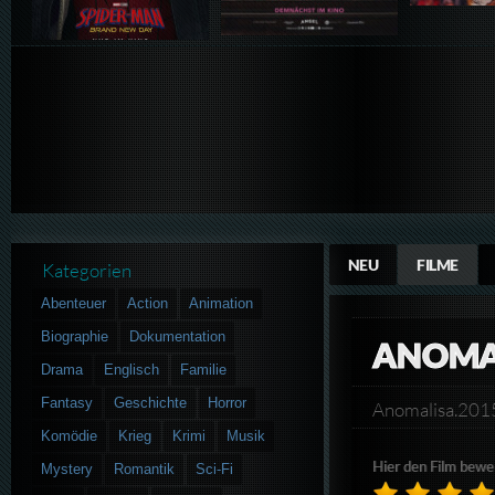
NEU
FILME
Kategorien
Abenteuer
Action
Animation
Biographie
Dokumentation
ANOMA
Drama
Englisch
Familie
Fantasy
Geschichte
Horror
Anomalisa.20
Komödie
Krieg
Krimi
Musik
Hier den Film bewe
Mystery
Romantik
Sci-Fi