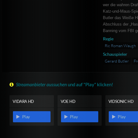
wer die wahren Drah
Katz-und-Maus-Spiel
Butler das Weiße H
Abschluss der „Has 
Banning vom FBI ge
Regie
Ric Roman Waugh
Schauspieler
Gerard Butler
Fr
Streamanbieter aussuchen
und auf "Play" klicken!
VIDARA HD
VOE HD
VIDSONIC HD
Play
Play
Play