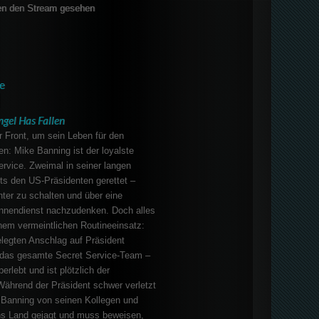
en den Stream gesehen
e
ngel Has Fallen
 Front, um sein Leben für den
n: Mike Banning ist der loyalste
rvice. Zweimal in seiner langen
eits den US-Präsidenten gerettet –
nter zu schalten und über eine
Innendienst nachzudenken. Doch alles
nem vermeintlichen Routineeinsatz:
legten Anschlag auf Präsident
t das gesamte Secret Service-Team –
rlebt und ist plötzlich der
Während der Präsident schwer verletzt
d Banning von seinen Kollegen und
s Land gejagt und muss beweisen,