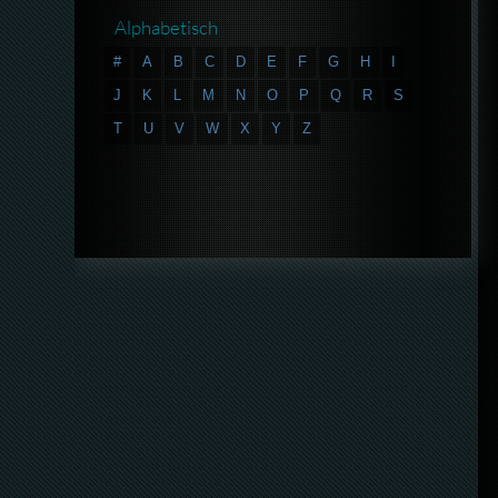
Alphabetisch
#
A
B
C
D
E
F
G
H
I
J
K
L
M
N
O
P
Q
R
S
T
U
V
W
X
Y
Z