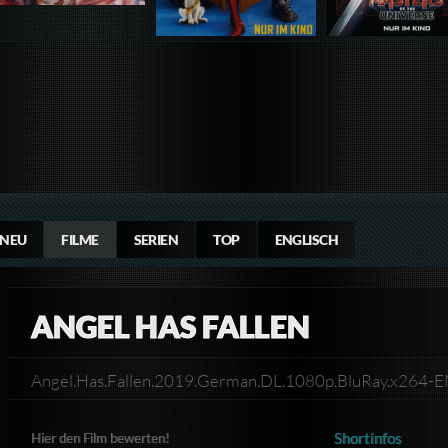
NEU
FILME
SERIEN
TOP
ENGLISCH
ANGEL HAS FALLEN
Angel.Has.Fallen.2019.German.DL.1080p.BluRay.x2
Shortinfos
Hier den Film bewerten!