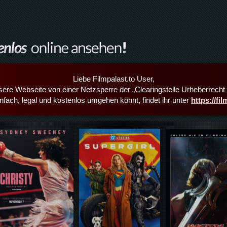
Liebe Filmpalast.to User,
sere Webseite von einer Netzsperre der „Clearingstelle Urheberrecht i
infach, legal und kostenlos umgehen könnt, findet ihr unter
https://fi
Details,Play
Details,Play
Details,Play