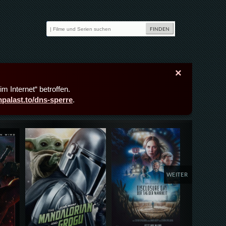
×
m Internet“ betroffen.
lmpalast.to/dns-sperre
.
Details,Play
Details,Play
Deta
WEITER