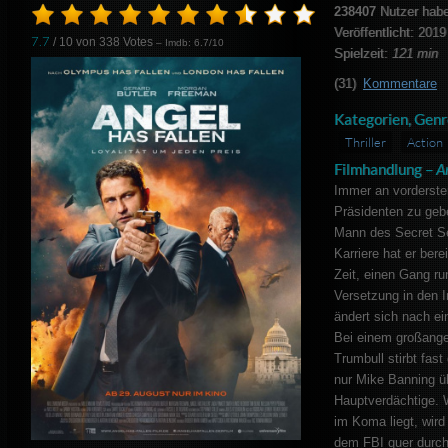
238407
Nutzer hab
Veröffentlicht: 2019
7.7
/ 10 von
338
Votes
– Imdb: 6.7/10
Spielzeit:
121 min
(31)
Kommentare
Kategorien, Genr
Thriller
Action
Filmhandlung –
A
Immer an vorderster
Präsidenten zu gebe
Mann des Secret Se
Karriere hat er ber
Zeit, einen Gang ru
Versetzung in den 
ändert sich nach ei
Bei einem großange
Trumbull stirbt fas
nur Mike Banning übe
Hauptverdächtige. 
im Koma liegt, wir
dem FBI quer durch