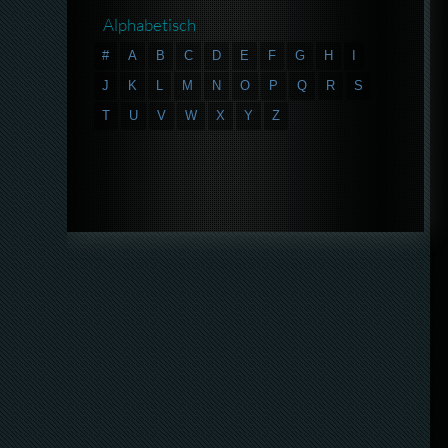
Alphabetisch
#
A
B
C
D
E
F
G
H
I
J
K
L
M
N
O
P
Q
R
S
T
U
V
W
X
Y
Z