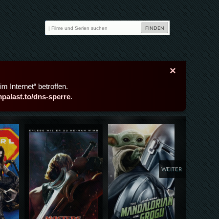
×
m Internet“ betroffen.
lmpalast.to/dns-sperre
.
Details,Play
Details,Play
Deta
WEITER