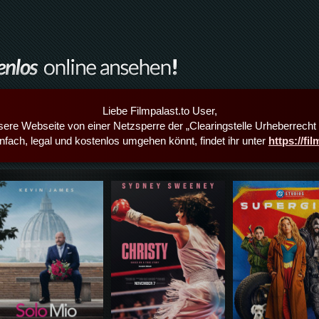
Liebe Filmpalast.to User,
sere Webseite von einer Netzsperre der „Clearingstelle Urheberrecht i
infach, legal und kostenlos umgehen könnt, findet ihr unter
https://fi
Details,Play
Details,Play
Details,Play