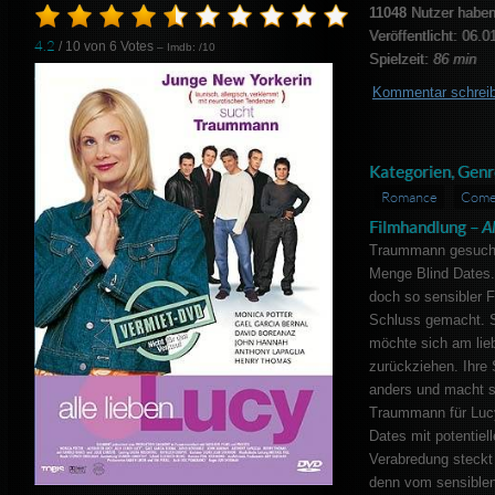
11048
Nutzer haben
Veröffentlicht: 06.0
4.2
/ 10 von
6
Votes
– Imdb: /10
Spielzeit:
86 min
Kommentar schrei
Kategorien, Genr
Romance
Come
Filmhandlung –
A
Traummann gesucht!
Menge Blind Dates. L
doch so sensibler F
Schluss gemacht. 
möchte sich am lieb
zurückziehen. Ihre
anders und macht s
Traummann für Lucy.
Dates mit potentiel
Verabredung steckt
denn vom sensiblen 