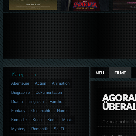
NEU
FILME
Kategorien
Abenteuer
Action
Animation
Biographie
Dokumentation
AGORAP
Drama
Englisch
Familie
ÜBERA
Fantasy
Geschichte
Horror
Komödie
Krieg
Krimi
Musik
Agoraphobia.D
Mystery
Romantik
Sci-Fi