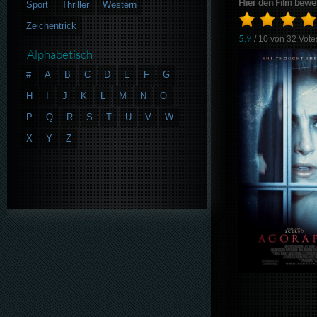
Hier den Film bewe
Sport
Thriller
Western
Zeichentrick
5.9
/ 10 von
32
Vote
Alphabetisch
#
A
B
C
D
E
F
G
H
I
J
K
L
M
N
O
P
Q
R
S
T
U
V
W
X
Y
Z