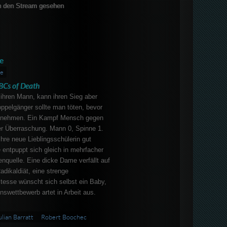
 den Stream gesehen
e
e
BCs of Death
ihren Mann, kann ihren Sieg aber
ppelgänger sollte man töten, bevor
einnehmen. Ein Kampf Mensch gegen
er Überraschung. Mann 0, Spinne 1.
ihre neue Lieblingsschülerin gut
e entpuppt sich gleich in mehrfacher
enquelle. Eine dicke Dame verfällt auf
adikaldiät, eine strenge
itesse wünscht sich selbst ein Baby,
nswettbewerb artet in Arbeit aus.
ulian Barratt
Robert Boochec