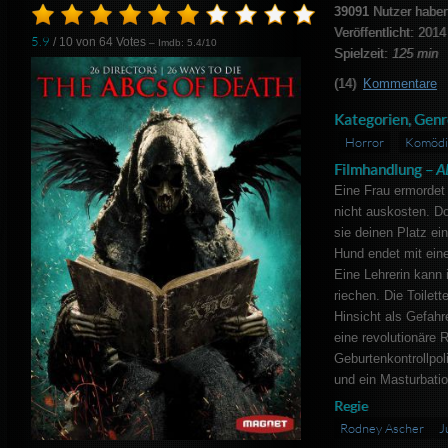
39091
Nutzer haben
Veröffentlicht: 2014
5.9
/ 10 von
64
Votes
– Imdb: 5.4/10
Spielzeit:
125 min
(14)
Kommentare
Kategorien, Genr
Horror
Komödi
Filmhandlung –
A
Eine Frau ermordet 
nicht auskosten. Do
sie deinen Platz 
Hund endet mit ein
Eine Lehrerin kann 
riechen. Die Toilett
Hinsicht als Gefahr
eine revolutionäre R
Geburtenkontrollpol
und ein Masturbatio
Regie
Rodney Ascher
J