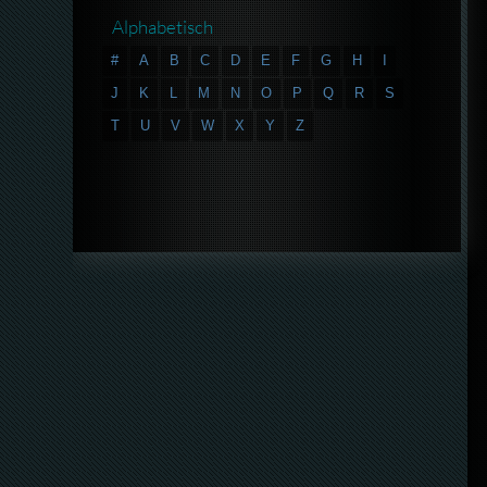
Alphabetisch
#
A
B
C
D
E
F
G
H
I
J
K
L
M
N
O
P
Q
R
S
T
U
V
W
X
Y
Z