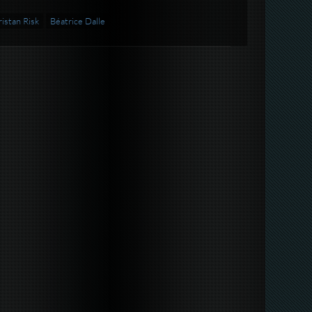
ristan Risk
Béatrice Dalle