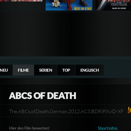
NEU
FILME
SERIEN
TOP
ENGLISCH
ABCS OF DEATH
The.ABCs.of.Death.German.2012.AC3.BDRiP.XviD-XF
Shortinfos
Hier den Film bewerten!