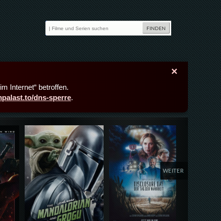
×
m Internet“ betroffen.
lmpalast.to/dns-sperre
.
Details,Play
Details,Play
Deta
WEITER