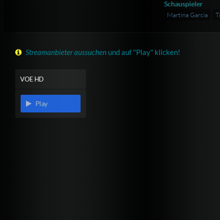
Schauspieler
Martina García
T
Streamanbieter aussuchen
und auf "Play" klicken!
VOE HD
Play