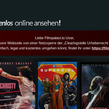
Liebe Filmpalast.to User,
sere Webseite von einer Netzsperre der „Clearingstelle Urheberrecht i
infach, legal und kostenlos umgehen könnt, findet ihr unter
https://fi
Details,Play
Details,Play
Details,Play