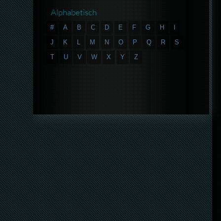
Alphabetisch
#
A
B
C
D
E
F
G
H
I
J
K
L
M
N
O
P
Q
R
S
T
U
V
W
X
Y
Z