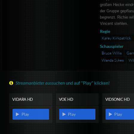
großen Hecke eindr
der Gruppe gepflan
begrenzt. Richie wil
Vincent stehlen.
Regie
Karey Kirkpatrick
Schauspieler
Bruce Willis
Garr
Wanda Sykes
Wil
Streamanbieter aussuchen
und auf "Play" klicken!
VIDARA HD
VOE HD
VIDSONIC HD
Play
Play
Play