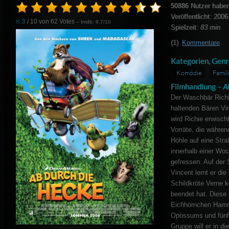
50886
Nutzer haben
Veröffentlicht: 2006
8.3
/ 10 von
62
Votes
– Imdb: 6.7/10
Spielzeit:
83 min
(1)
Kommentare
Kategorien, Genr
Komödie
Famil
Filmhandlung –
A
Der Waschbär Richi
haltenden Bären Vi
wird Richie erwisc
Vorräte, die währen
Höhle auf eine Stra
innerhalb einer Woc
gefressen. Auf der
Vincent lernt er di
Schildkröte Verne k
beendet hat. Diese 
Eichhörnchen Hammy
Opossums und fünf 
Gruppe will er in di