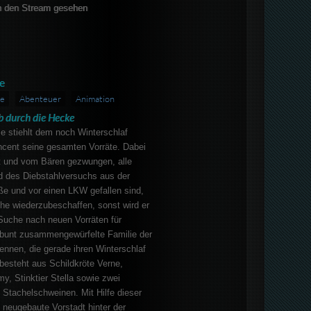
 den Stream gesehen
e
ie
Abenteuer
Animation
b durch die Hecke
e stiehlt dem noch Winterschlaf
ncent seine gesamten Vorräte. Dabei
ht und vom Bären gezwungen, alle
d des Diebstahlversuchs aus der
ße und vor einen LKW gefallen sind,
he wiederzubeschaffen, sonst wird er
 Suche nach neuen Vorräten für
e bunt zusammengewürfelte Familie der
ennen, die gerade ihren Winterschlaf
besteht aus Schildkröte Verne,
, Stinktier Stella sowie zwei
Stachelschweinen. Mit Hilfe dieser
e neugebaute Vorstadt hinter der