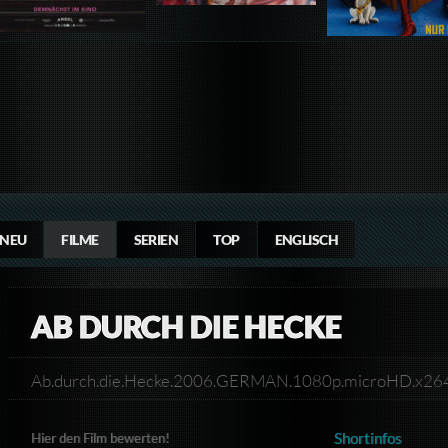
NEU
FILME
SERIEN
TOP
ENGLISCH
AB DURCH DIE HECKE
Ab.durch.die.Hecke.2006.GERMAN.1080p.microHD.x2
Shortinfos
Hier den Film bewerten!