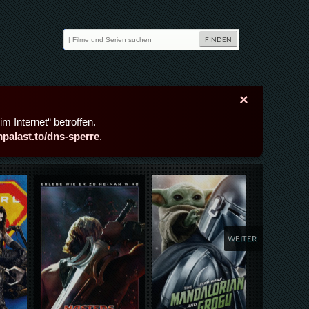
×
m Internet“ betroffen.
lmpalast.to/dns-sperre
.
Details,Play
Details,Play
Deta
WEITER