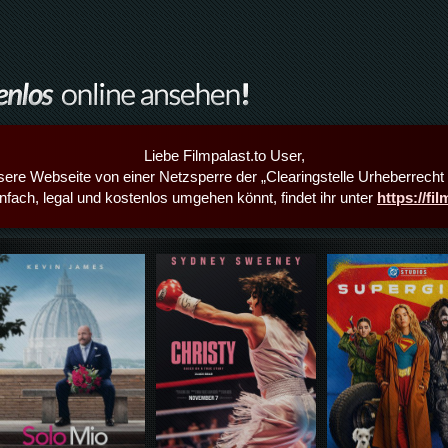
Liebe Filmpalast.to User,
sere Webseite von einer Netzsperre der „Clearingstelle Urheberrecht i
infach, legal und kostenlos umgehen könnt, findet ihr unter
https://fi
Details,Play
Details,Play
Details,Play