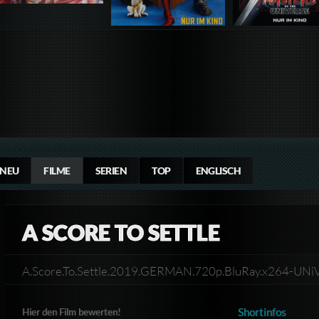
NEU
FILME
SERIEN
TOP
ENGLISCH
A SCORE TO SETTLE
A.Score.To.Settle.2019.GERMAN.720p.BluRay.x264-U
Shortinfos
Hier den Film bewerten!