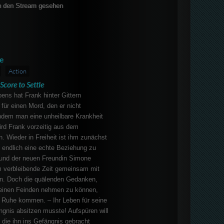
 den Stream gesehen
e
Action
Score to Settle
ens hat Frank hinter Gittern
t für einen Mord, den er nicht
dem man eine unheilbare Krankheit
wird Frank vorzeitig aus dem
. Wieder in Freiheit ist ihm zunächst
ls endlich eine echte Beziehung zu
und der neuen Freundin Simone
m verbleibende Zeit gemeinsam mit
en. Doch die quälenden Gedanken,
einen Feinden nehmen zu können,
r Ruhe kommen. – Ihr Leben für seine
ängnis absitzen musste! Aufspüren will
 die ihn ins Gefängnis gebracht