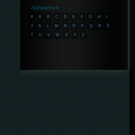
Alphabetisch
#
A
B
C
D
E
F
G
H
I
J
K
L
M
N
O
P
Q
R
S
T
U
V
W
X
Y
Z