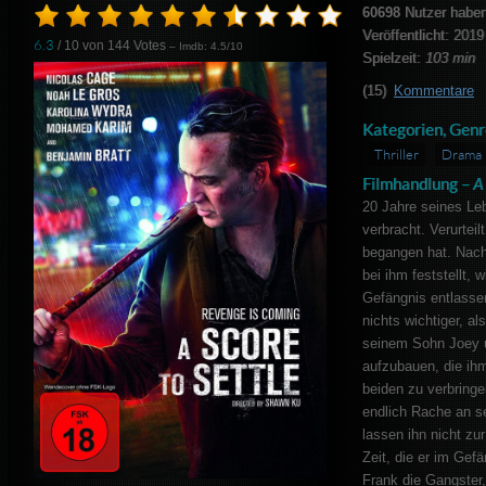
60698
Nutzer haben
Veröffentlicht: 2019
6.3
/ 10 von
144
Votes
– Imdb: 4.5/10
Spielzeit:
103 min
(15)
Kommentare
Kategorien, Genr
Thriller
Drama
Filmhandlung –
A 
20 Jahre seines Leb
verbracht. Verurteil
begangen hat. Nach
bei ihm feststellt, 
Gefängnis entlassen
nichts wichtiger, a
seinem Sohn Joey 
aufzubauen, die ih
beiden zu verbring
endlich Rache an s
lassen ihn nicht zu
Zeit, die er im Gef
Frank die Gangster,