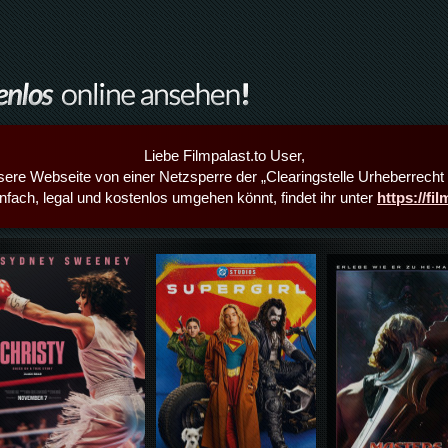
Liebe Filmpalast.to User,
sere Webseite von einer Netzsperre der „Clearingstelle Urheberrecht i
infach, legal und kostenlos umgehen könnt, findet ihr unter
https://fi
Details,Play
Details,Play
Details,Play