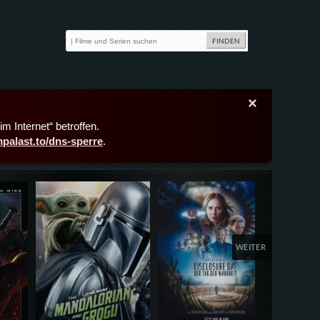
×
m Internet“ betroffen.
lmpalast.to/dns-sperre
.
Details,Play
Details,Play
Deta
WEITER