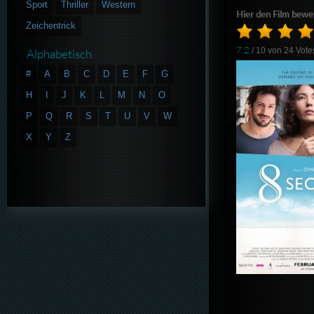
Sport
Thriller
Western
Hier den Film bewe
Zeichentrick
7.2
/ 10 von
24
Vote
Alphabetisch
#
A
B
C
D
E
F
G
H
I
J
K
L
M
N
O
P
Q
R
S
T
U
V
W
X
Y
Z