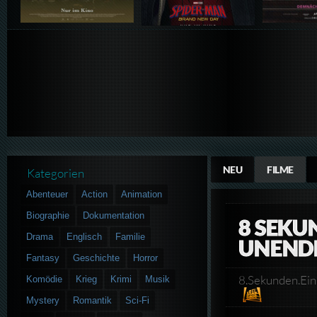
NEU
FILME
Kategorien
Abenteuer
Action
Animation
Biographie
Dokumentation
8 SEKU
Drama
Englisch
Familie
UNENDL
Fantasy
Geschichte
Horror
8.Sekunden.Ei
Komödie
Krieg
Krimi
Musik
Mystery
Romantik
Sci-Fi