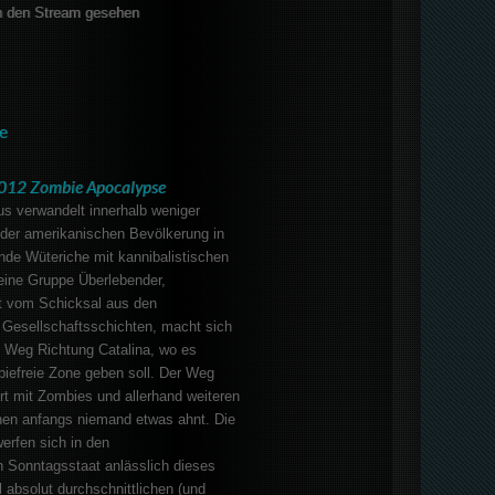
 den Stream gesehen
e
012 Zombie Apocalypse
us verwandelt innerhalb weniger
der amerikanischen Bevölkerung in
nde Wüteriche mit kannibalistischen
eine Gruppe Überlebender,
 vom Schicksal aus den
 Gesellschaftsschichten, macht sich
Weg Richtung Catalina, wo es
biefreie Zone geben soll. Der Weg
ert mit Zombies und allerhand weiteren
en anfangs niemand etwas ahnt. Die
erfen sich in den
n Sonntagsstaat anlässlich dieses
l absolut durchschnittlichen (und