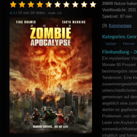
20849
Nutzer haben
Veröffentlicht: 2011
4.8
/ 10 von
28
Votes
– Imdb: /10
Spielzeit:
87 min
(3)
Kommentare
Kategorien, Genr
Action
Horror
Filmhandlung –
2
Ein mysteriöser Vir
Monate 90 Prozent 
besinnungslos rase
Tendenzen. Eine kl
zusammengewürfelt
unterschiedlichsten
gemeinsam auf den 
angeblich eine zom
dorthin ist gepflast
Problemen, von den
Leute von Asylum w
sonnendurchflutete
inhaltlich und forma