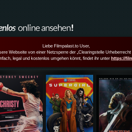
Liebe Filmpalast.to User,
sere Webseite von einer Netzsperre der „Clearingstelle Urheberrecht i
infach, legal und kostenlos umgehen könnt, findet ihr unter
https://fi
Details,Play
Details,Play
Details,Play