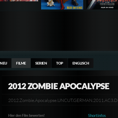
NEU
FILME
SERIEN
TOP
ENGLISCH
2012 ZOMBIE APOCALYPSE
2012.Zombie.Apocalypse.UNCUT.GERMAN.2011.AC3
Shortinfos
Hier den Film bewerten!