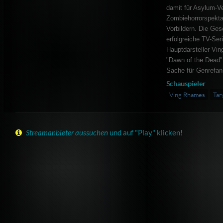
damit für Asylum-Ve
Zombiehorrorspektak
Vorbildern. Die Gesc
erfolgreiche TV-Ser
Hauptdarsteller Vin
"Dawn of the Dead"
Sache für Genrefan
Schauspieler
Ving Rhames
Tar
Streamanbieter aussuchen
und auf "Play" klicken!