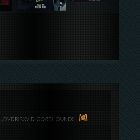
.DL.DVDRiP.XViD-GOREHOUNDS