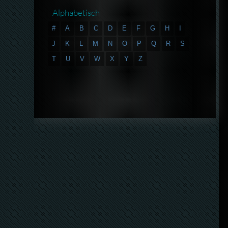
Alphabetisch
#
A
B
C
D
E
F
G
H
I
J
K
L
M
N
O
P
Q
R
S
T
U
V
W
X
Y
Z