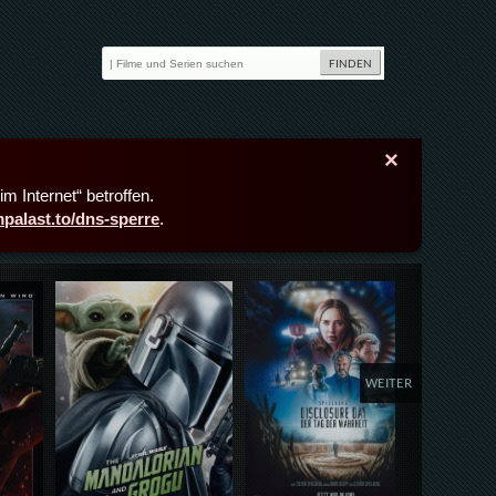
×
m Internet“ betroffen.
lmpalast.to/dns-sperre
.
Details,Play
Details,Play
Deta
WEITER