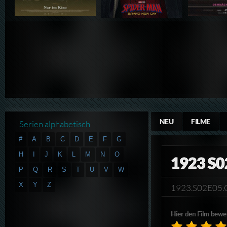
NEU
FILME
Serien alphabetisch
#
A
B
C
D
E
F
G
H
I
J
K
L
M
N
O
1923 S0
P
Q
R
S
T
U
V
W
X
Y
Z
1923.S02E05
Hier den Film bewe