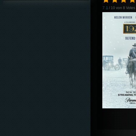
7.1
/ 10 von
8
Votes