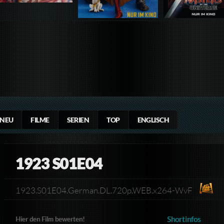
NEU
FILME
SERIEN
TOP
ENGLISCH
1923 S01E04
1923.S01E04.German.DL.720p.WEB.x264-WvF
Shortinfos
Hier den Film bewerten!