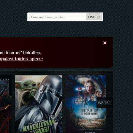
×
m Internet“ betroffen.
lmpalast.to/dns-sperre
.
Details,Play
Details,Play
Deta
WEITER