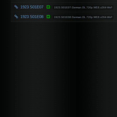
1923 S01E07
1923.S01E07.German.DL.720p.WEB.x264-WvF
1923 S01E08
1923.S01E08.German.DL.720p.WEB.x264-WvF