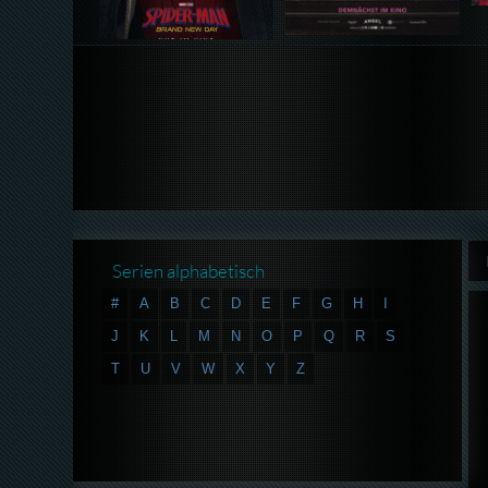
Serien alphabetisch
#
A
B
C
D
E
F
G
H
I
J
K
L
M
N
O
P
Q
R
S
T
U
V
W
X
Y
Z