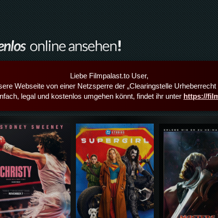
Liebe Filmpalast.to User,
sere Webseite von einer Netzsperre der „Clearingstelle Urheberrecht i
infach, legal und kostenlos umgehen könnt, findet ihr unter
https://fi
Details,Play
Details,Play
Details,Play