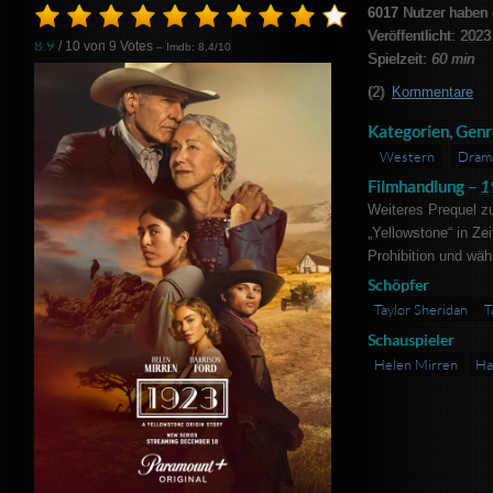
6017
Nutzer haben 
Veröffentlicht: 2023
8.9
/ 10 von
9
Votes
– Imdb: 8.4/10
Spielzeit:
60 min
(2)
Kommentare
Kategorien, Genr
Western
Dram
Filmhandlung –
1
Weiteres Prequel zu
„Yellowstone“ in Ze
Prohibition und wäh
Schöpfer
Taylor Sheridan
T
Schauspieler
Helen Mirren
Ha