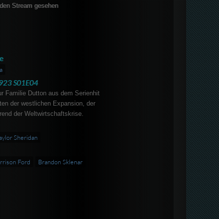
den Stream gesehen
e
a
923 S01E04
r Familie Dutton aus dem Serienhit
iten der westlichen Expansion, der
rend der Weltwirtschaftskrise.
aylor Sheridan
rrison Ford
Brandon Sklenar