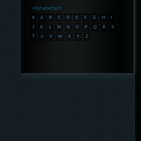
Alphabetisch
#
A
B
C
D
E
F
G
H
I
J
K
L
M
N
O
P
Q
R
S
T
U
V
W
X
Y
Z