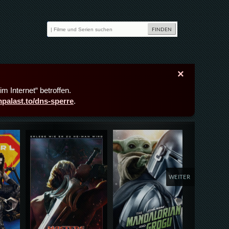
×
m Internet“ betroffen.
lmpalast.to/dns-sperre
.
Details,Play
Details,Play
Deta
WEITER