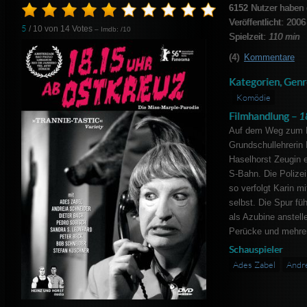
6152
Nutzer haben 
Veröffentlicht: 2006
5
/ 10 von
14
Votes
– Imdb: /10
Spielzeit:
110 min
(4)
Kommentare
Kategorien, Genr
Komödie
Filmhandlung –
1
Auf dem Weg zum Ka
Grundschullehrerin 
Haselhorst Zeugin e
S-Bahn. Die Polizei
so verfolgt Karin mi
selbst. Die Spur füh
als Azubine anstelle
Perücke und mehrere
Schauspieler
Ades Zabel
Andre