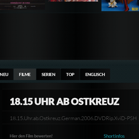
NEU
FILME
SERIEN
TOP
ENGLISCH
18.15 UHR AB OSTKREUZ
18.15.Uhr.ab.Ostkreuz.German.2006.DVDRip.XviD-PSH
Shortinfos
Hier den Film bewerten!