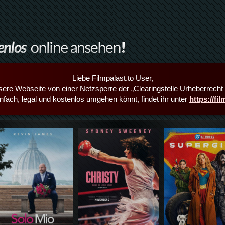
Liebe Filmpalast.to User,
sere Webseite von einer Netzsperre der „Clearingstelle Urheberrecht i
infach, legal und kostenlos umgehen könnt, findet ihr unter
https://fi
Details,Play
Details,Play
Details,Play