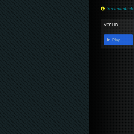
Streamanbiete
VOE HD
Play