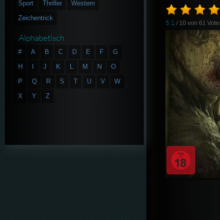
Sport
Thriller
Western
Zeichentrick
5.1
/ 10 von
61
Vote
Alphabetisch
#
A
B
C
D
E
F
G
H
I
J
K
L
M
N
O
P
Q
R
S
T
U
V
W
X
Y
Z