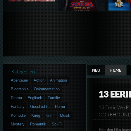
NEU
FILME
Kategorien
Abenteuer
Action
Animation
Biographie
Dokumentation
13 EERI
Drama
Englisch
Familie
13.Eerie.We.P
Fantasy
Geschichte
Horror
GOREHOUN
Komödie
Krieg
Krimi
Musik
Mystery
Romantik
Sci-Fi
Hier den Film bewe