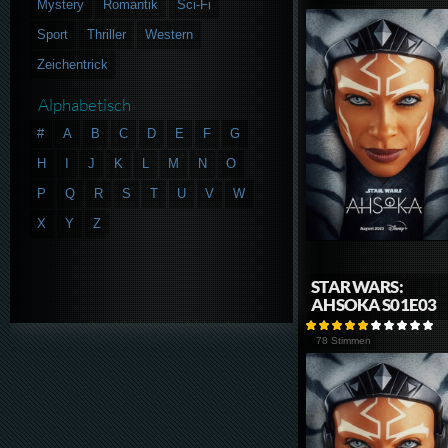
Mystery
Romantik
Sci-Fi
Sport
Thriller
Western
Zeichentrick
Alphabetisch
#
A
B
C
D
E
F
G
H
I
J
K
L
M
N
O
P
Q
R
S
T
U
V
W
X
Y
Z
STAR WARS:
AHSOKA S01E03
78 Stimmen