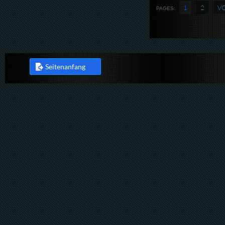
1
2
V
PAGES:
Seitenanfang