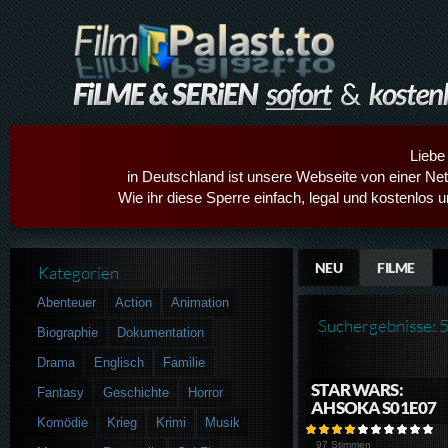
Liebe
in Deutschland ist unsere Webseite von einer Netz
Wie ihr diese Sperre einfach, legal und kostenlos 
NEU
FILME
Kategorien
Abenteuer
Action
Animation
Suchergebnisse: 
Biographie
Dokumentation
Drama
Englisch
Familie
STAR WARS:
Fantasy
Geschichte
Horror
AHSOKA S01E07
Komödie
Krieg
Krimi
Musik
97 Stimmen