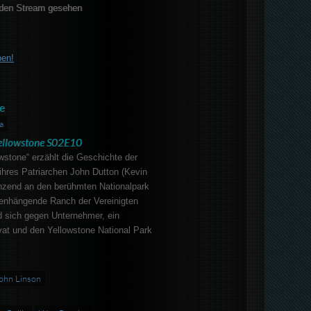
den Stream gesehen
ben!
e
a
ellowstone S02E10
wstone“ erzählt die Geschichte der
ihres Patriarchen John Dutton (Kevin
enzend an den berühmten Nationalpark
enhängende Ranch der Vereinigten
d sich gegen Unternehmer, ein
vat und den Yellowstone National Park
ohn Linson