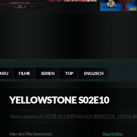
NEU
FILME
SERIEN
TOP
ENGLISCH
YELLOWSTONE S02E10
Yellowstone.US.S02E10.GERMAN.DUBBED.DL.1080p.B
Shortinfos
Hier den Film bewerten!