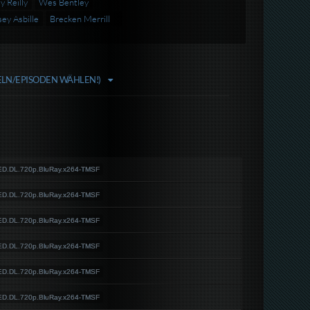
y Reilly
Wes Bentley
ey Asbille
Brecken Merrill
FELN/EPISODEN WÄHLEN!)
D.DL.720p.BluRay.x264-TMSF
D.DL.720p.BluRay.x264-TMSF
D.DL.720p.BluRay.x264-TMSF
D.DL.720p.BluRay.x264-TMSF
D.DL.720p.BluRay.x264-TMSF
D.DL.720p.BluRay.x264-TMSF