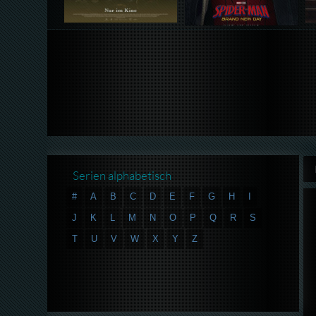
Serien alphabetisch
#
A
B
C
D
E
F
G
H
I
J
K
L
M
N
O
P
Q
R
S
T
U
V
W
X
Y
Z