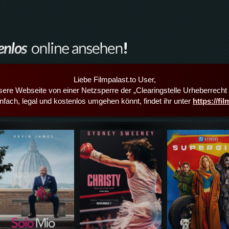
Liebe Filmpalast.to User,
sere Webseite von einer Netzsperre der „Clearingstelle Urheberrecht i
infach, legal und kostenlos umgehen könnt, findet ihr unter
https://fi
Details,Play
Details,Play
Details,Play