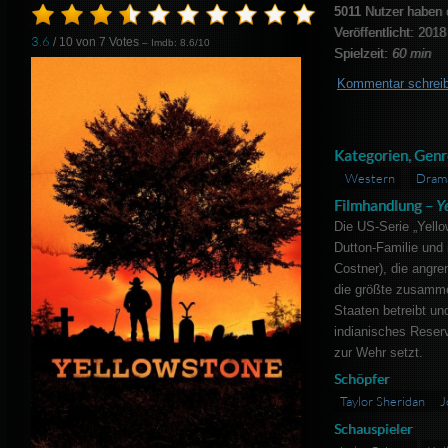
5011
Nutzer haben 
Veröffentlicht: 2018
3.6
/ 10 von
7
Votes
– Imdb: 8.6/10
Spielzeit:
60 min
Kommentar schrei
Kategorien, Genr
Western
Dram
Filmhandlung –
Y
Die US-Serie „Yello
Dutton-Familie und 
Costner), die angr
die größte zusamm
Staaten betreibt un
indianisches Reser
zur Wehr setzt.
Schöpfer
Taylor Sheridan
J
Schauspieler