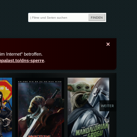
×
m Internet“ betroffen.
lmpalast.to/dns-sperre
.
Details,Play
Details,Play
Deta
WEITER