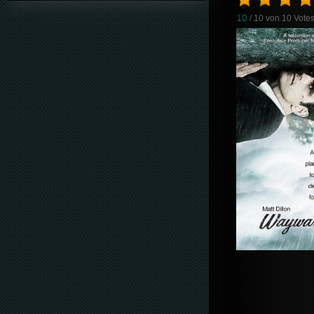
10
/ 10 von
10
Vote