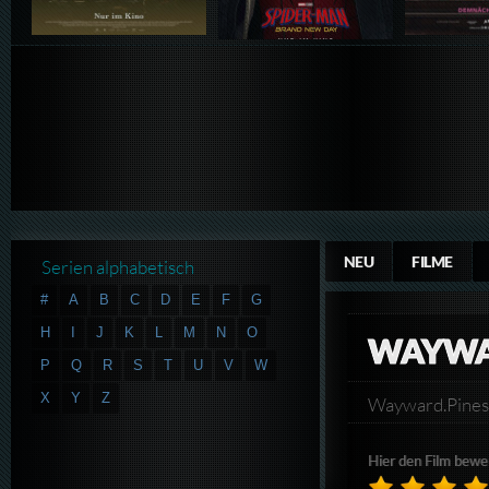
NEU
FILME
Serien alphabetisch
#
A
B
C
D
E
F
G
H
I
J
K
L
M
N
O
WAYWAR
P
Q
R
S
T
U
V
W
X
Y
Z
Wayward.Pine
Hier den Film bewe