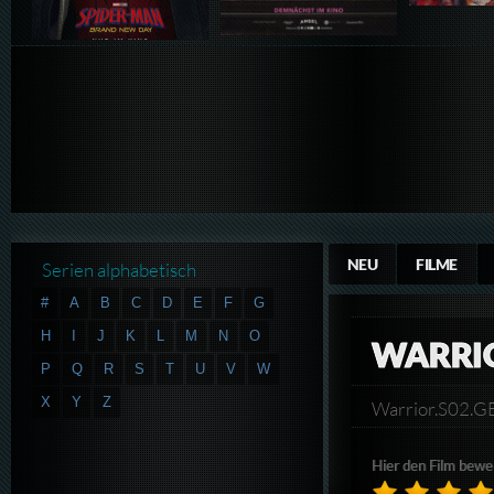
NEU
FILME
Serien alphabetisch
#
A
B
C
D
E
F
G
H
I
J
K
L
M
N
O
WARRIO
P
Q
R
S
T
U
V
W
X
Y
Z
Warrior.S02
Hier den Film bewe