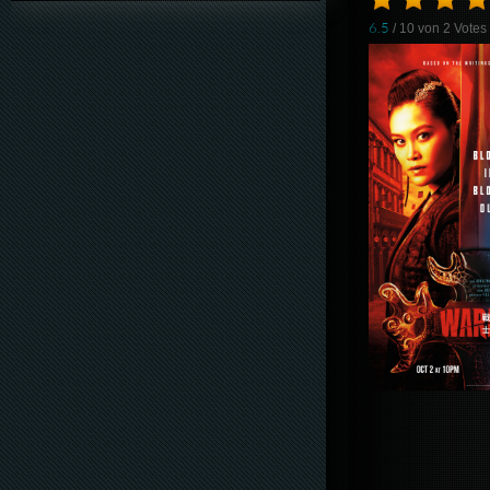
6.5
/ 10 von
2
Votes