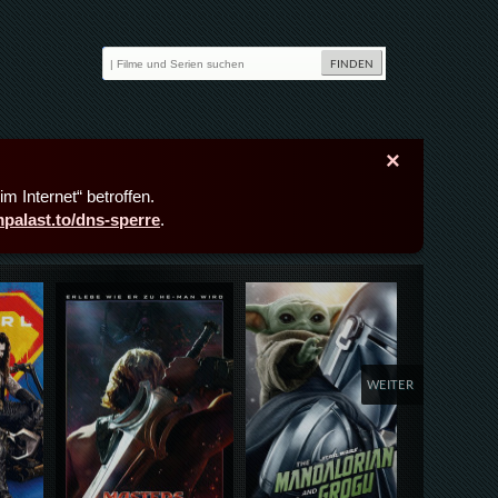
×
m Internet“ betroffen.
lmpalast.to/dns-sperre
.
Details,Play
Details,Play
Deta
WEITER