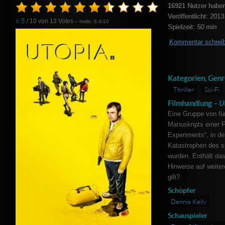
16921
Nutzer haben
Veröffentlicht: 2013
6.5
/ 10 von
13
Votes
– Imdb: 8.4/10
Spielzeit:
50 min
Kommentar schrei
Kategorien, Genr
Thriller
Sci-Fi
Filmhandlung –
U
Eine Gruppe von fü
Manuskripts einer 
Experiments“, in de
Katastrophen des s
wurden. Enthält da
Hinweise auf weiter
gilt?
Schöpfer
Dennis Kelly
Schauspieler