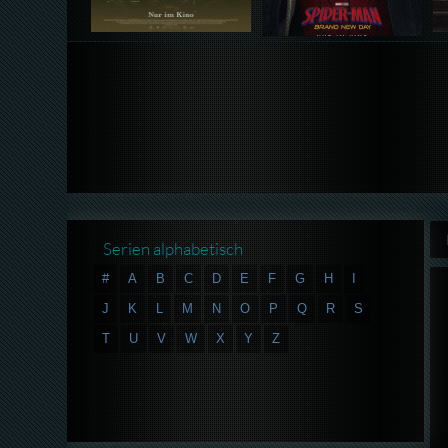
Serien alphabetisch
#
A
B
C
D
E
F
G
H
I
J
K
L
M
N
O
P
Q
R
S
T
U
V
W
X
Y
Z