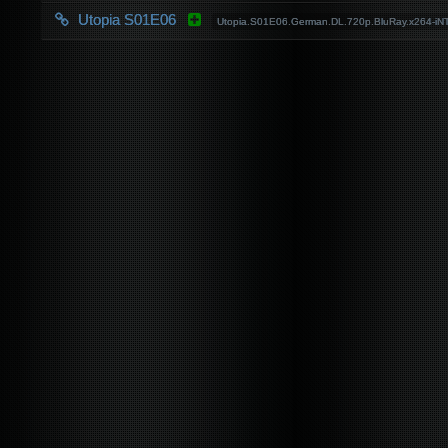
Utopia S01E06
Utopia.S01E06.German.DL.720p.BluRay.x264-i