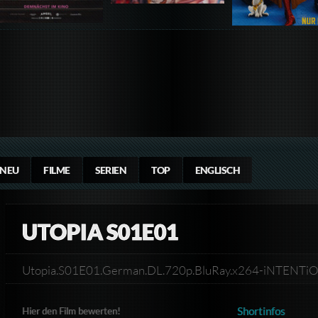
NEU
FILME
SERIEN
TOP
ENGLISCH
UTOPIA S01E01
Utopia.S01E01.German.DL.720p.BluRay.x264-iNTENT
Shortinfos
Hier den Film bewerten!