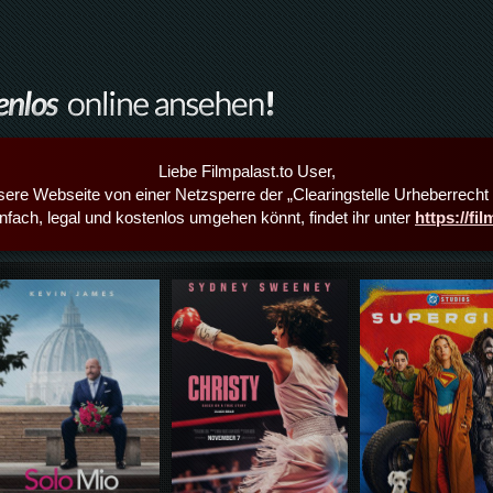
Liebe Filmpalast.to User,
sere Webseite von einer Netzsperre der „Clearingstelle Urheberrecht i
infach, legal und kostenlos umgehen könnt, findet ihr unter
https://fi
Details,Play
Details,Play
Details,Play