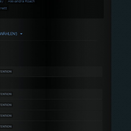
sy
Alexandra Roach
rett
 WÄHLEN!)
NTENTiON
NTENTiON
NTENTiON
NTENTiON
NTENTiON