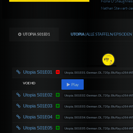
Fiona O'Shaughnes
Nathan Stewart-Jar
UTOPIA S01E01
UTOPIA
(ALLE STAFFELN/EPISODEN
Utopia S01E01
Utopia.S01E01.German.DL.720p.BluRay.x264-i
VOE HD
Play
Utopia S01E02
Utopia.S01E02.German.DL.720p.BluRay.x264-i
Utopia S01E03
Utopia.S01E03.German.DL.720p.BluRay.x264-i
Utopia S01E04
Utopia.S01E04.German.DL.720p.BluRay.x264-i
Utopia S01E05
Utopia.S01E05.German.DL.720p.BluRay.x264-i