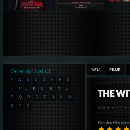
NEU
FILME
Serien alphabetisch
#
A
B
C
D
E
F
G
H
I
J
K
L
M
N
O
THE WI
P
Q
R
S
T
U
V
W
X
Y
Z
Witcher.S01.
Hier den Film bewe