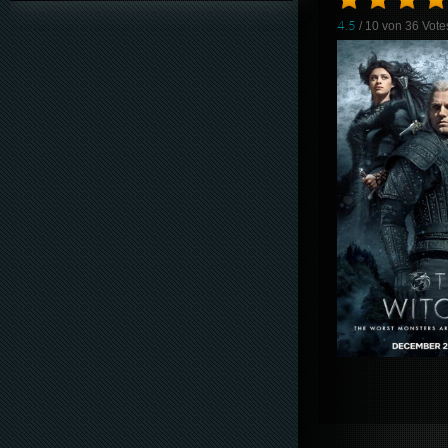
4.5
/ 10 von
36
Vote