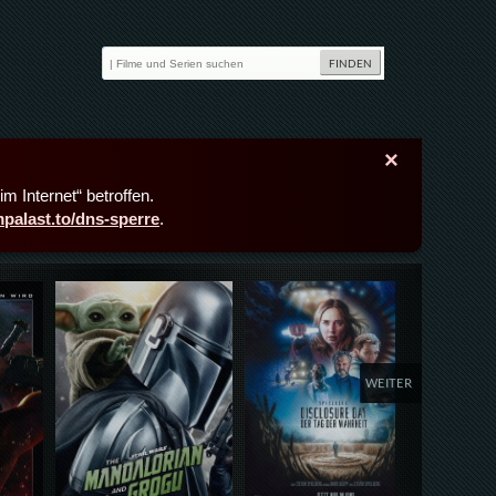
×
m Internet“ betroffen.
lmpalast.to/dns-sperre
.
Details,Play
Details,Play
Deta
WEITER