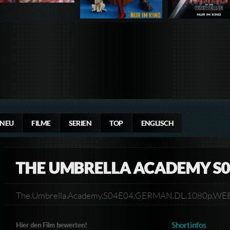
NEU
FILME
SERIEN
TOP
ENGLISCH
THE UMBRELLA ACADEMY S0
The.Umbrella.Academy.S04E04.GERMAN.DL.1080p.
Shortinfos
Hier den Film bewerten!