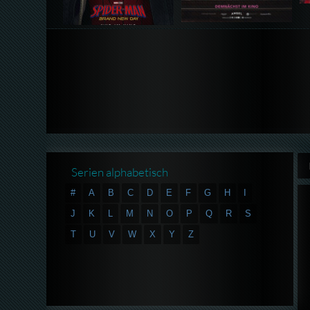
Serien alphabetisch
#
A
B
C
D
E
F
G
H
I
J
K
L
M
N
O
P
Q
R
S
T
U
V
W
X
Y
Z