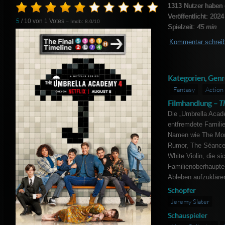
1313
Nutzer haben 
Veröffentlicht: 2024
5
/ 10 von
1
Votes
– Imdb: 8.0/10
Spielzeit:
45 min
Kommentar schrei
Kategorien, Genr
Fantasy
Action
Filmhandlung –
T
Die „Umbrella Acade
entfremdete Famili
Namen wie The Mon
Rumor, The Séance,
White Violin, die 
Familienoberhaupt
Ableben aufzukläre
Schöpfer
Jeremy Slater
Schauspieler