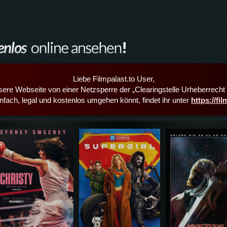
Liebe Filmpalast.to User,
sere Webseite von einer Netzsperre der „Clearingstelle Urheberrecht i
infach, legal und kostenlos umgehen könnt, findet ihr unter
https://fi
Details,Play
Details,Play
Details,Play