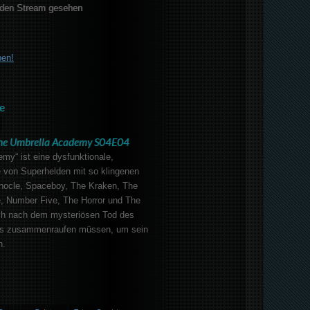
den Stream gesehen
ben!
e
he Umbrella Academy S04E04
my“ ist eine dysfunktionale,
e von Superhelden mit so klingenen
ocle, Spaceboy, The Kraken, The
 Number Five, The Horror und The
sich nach dem mysteriösen Tod des
es zusammenraufen müssen, um sein
n.