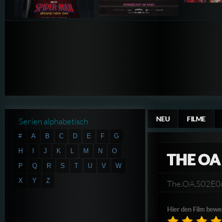
NEU
FILME
Serien alphabetisch
#
A
B
C
D
E
F
G
H
I
J
K
L
M
N
O
THE OA
P
Q
R
S
T
U
V
W
X
Y
Z
The.OA.S02E
Hier den Film bewe