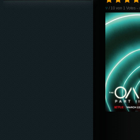
9
/ 10 von
1
Votes
– 