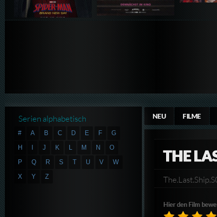
NEU
FILME
Serien alphabetisch
#
A
B
C
D
E
F
G
H
I
J
K
L
M
N
O
THE LAS
P
Q
R
S
T
U
V
W
X
Y
Z
The.Last.Shi
Hier den Film bewe