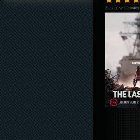
5.1
/ 10 von
9
Votes