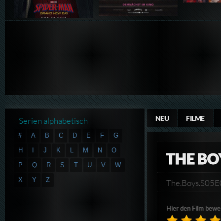
NEU
FILME
Serien alphabetisch
#
A
B
C
D
E
F
G
H
I
J
K
L
M
N
O
THE BO
P
Q
R
S
T
U
V
W
X
Y
Z
The.Boys.S0
Hier den Film bewe