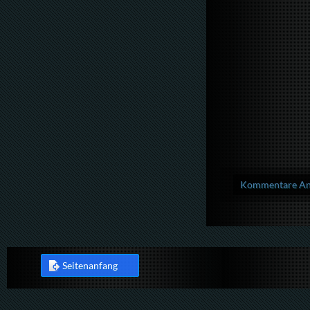
Kommentare Anz
Seitenanfang