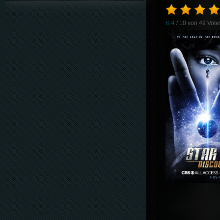
8.4
/ 10 von
49
Vote