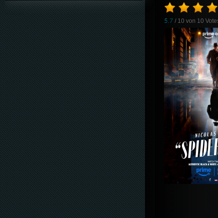
5.7
/ 10 von
10
Vote