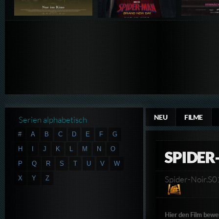
NEU
FILME
Serien alphabetisch
#
A
B
C
D
E
F
G
H
I
J
K
L
M
N
O
SPIDER
P
Q
R
S
T
U
V
W
Spider-Noir
X
Y
Z
Hier den Film bewe