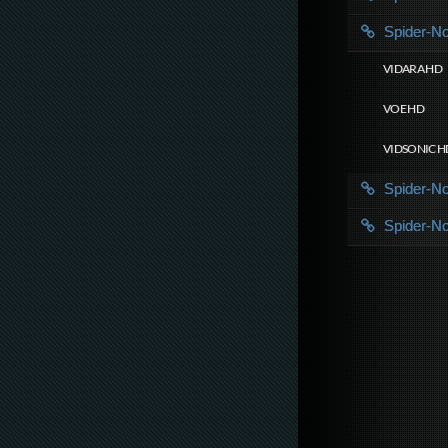
Spider-N
VIDARA HD
VOE HD
VIDSONIC H
Spider-N
Spider-N