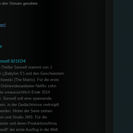
 den Stream gesehen
ben!
e
ense8 S01E04
-Thriller Sense8 stammt von J.
i („Babylon 5“) und den Geschwistern
owski (The Matrix). Für die erste
Onlinevideoanbieter Netflix zehn
die voraussichtlich Ende 2014
n. Sense8 soll eine spannende,
ein, in der Gedächtnisse verknüpft
erden. Hinter der Serie stehen
ion und Studio JMS. Für die
ter und deren Produktionsfirma
se8“ der erste Ausflug in die Welt