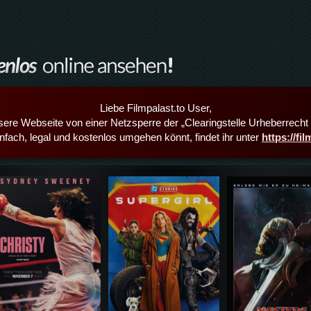
Liebe Filmpalast.to User,
sere Webseite von einer Netzsperre der „Clearingstelle Urheberrecht i
infach, legal und kostenlos umgehen könnt, findet ihr unter
https://fi
Details,Play
Details,Play
Details,Play