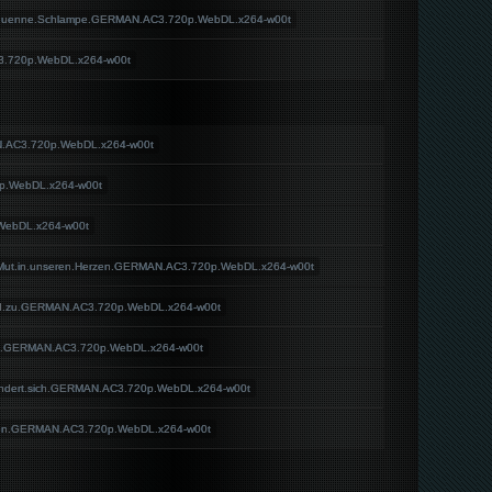
e.duenne.Schlampe.GERMAN.AC3.720p.WebDL.x264-w00t
.720p.WebDL.x264-w00t
AN.AC3.720p.WebDL.x264-w00t
.WebDL.x264-w00t
ebDL.x264-w00t
er.Mut.in.unseren.Herzen.GERMAN.AC3.720p.WebDL.x264-w00t
ied.zu.GERMAN.AC3.720p.WebDL.x264-w00t
s.GERMAN.AC3.720p.WebDL.x264-w00t
endert.sich.GERMAN.AC3.720p.WebDL.x264-w00t
assen.GERMAN.AC3.720p.WebDL.x264-w00t