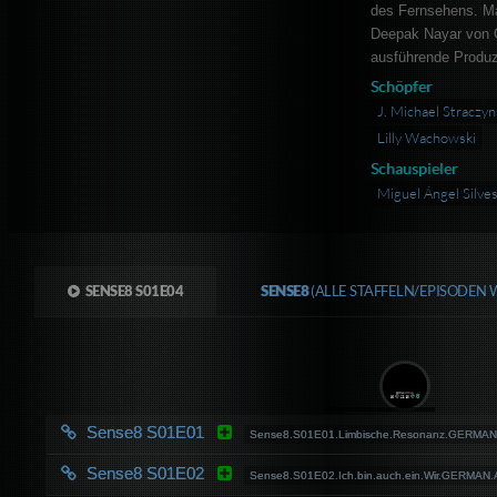
des Fernsehens. M
Deepak Nayar von G
ausführende Produz
Schöpfer
J. Michael Straczyn
Lilly Wachowski
Schauspieler
Miguel Ángel Silve
SENSE8 S01E04
SENSE8
(ALLE STAFFELN/EPISODEN 
Sense8 S01E01
Sense8.S01E01.Limbische.Resonanz.GERMAN
Sense8 S01E02
Sense8.S01E02.Ich.bin.auch.ein.Wir.GERMAN