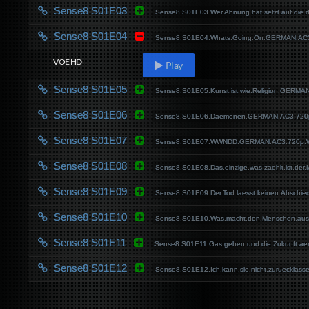
Sense8 S01E03
Sense8.S01E03.Wer.Ahnung.hat.setzt auf.di
Sense8 S01E04
Sense8.S01E04.Whats.Going.On.GERMAN.AC3
VOE HD
Play
Sense8 S01E05
Sense8.S01E05.Kunst.ist.wie.Religion.GERM
Sense8 S01E06
Sense8.S01E06.Daemonen.GERMAN.AC3.720p
Sense8 S01E07
Sense8.S01E07.WWNDD.GERMAN.AC3.720p.W
Sense8 S01E08
Sense8.S01E08.Das.einzige.was.zaehlt.ist.d
Sense8 S01E09
Sense8.S01E09.Der.Tod.laesst.keinen.Absch
Sense8 S01E10
Sense8.S01E10.Was.macht.den.Menschen.au
Sense8 S01E11
Sense8.S01E11.Gas.geben.und.die.Zukunft.a
Sense8 S01E12
Sense8.S01E12.Ich.kann.sie.nicht.zurueckl