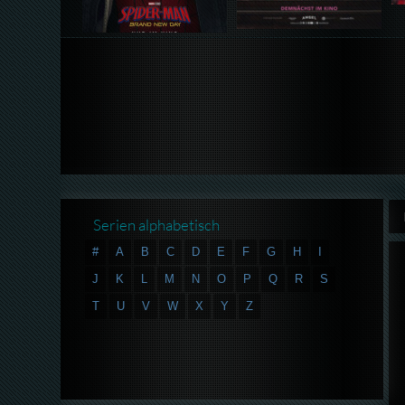
Serien alphabetisch
#
A
B
C
D
E
F
G
H
I
J
K
L
M
N
O
P
Q
R
S
T
U
V
W
X
Y
Z