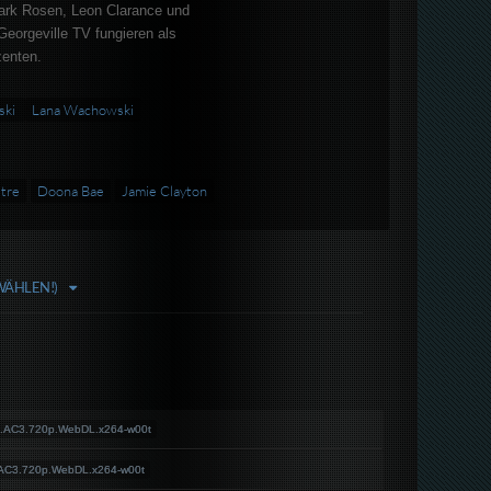
ark Rosen, Leon Clarance und
eorgeville TV fungieren als
enten.
ski
Lana Wachowski
stre
Doona Bae
Jamie Clayton
WÄHLEN!)
.AC3.720p.WebDL.x264-w00t
.AC3.720p.WebDL.x264-w00t