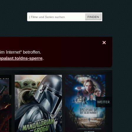
×
m Internet“ betroffen.
lmpalast.to/dns-sperre
.
Details,Play
Details,Play
Deta
WEITER