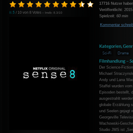
17716
Nutzer haben
Veröffentlicht: 2015
8.5
/ 10 von
8
Votes
– Imdb: 8.3/10
Spielzeit:
60 min
Kommentar schrei
Kategorien, Genr
Sci-Fi
Drama
Filmhandlung –
S
Der Science-Fiction
Michael Straczynsk
Andy und Lana Wach
Staffel wurden vom 
Episoden bestellt, 
ausgestrahlt werde
globale Erzählung s
und Seelen gejagt w
Georgeville Televis
Wachowski-Geschwis
Studio JMS ist „Sen