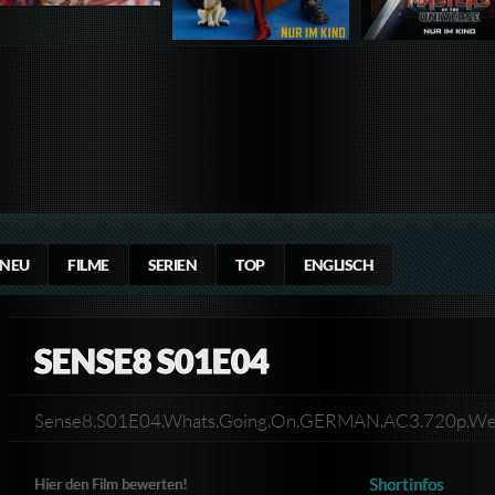
NEU
FILME
SERIEN
TOP
ENGLISCH
SENSE8 S01E04
Sense8.S01E04.Whats.Going.On.GERMAN.AC3.720p.W
Shortinfos
Hier den Film bewerten!