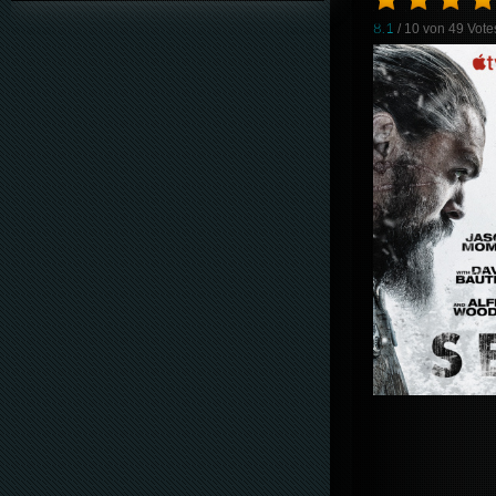
8.1
/ 10 von
49
Vote