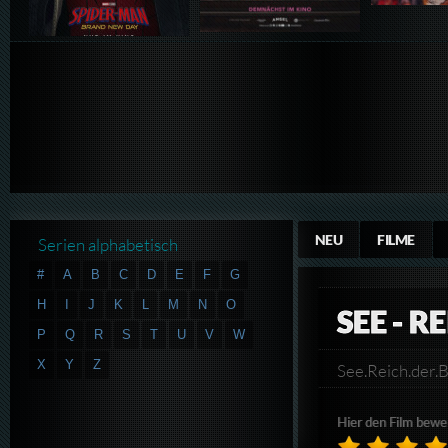
NEU
FILME
Serien alphabetisch
#
A
B
C
D
E
F
G
H
I
J
K
L
M
N
O
SEE - R
P
Q
R
S
T
U
V
W
X
Y
Z
See.Reich.de
Hier den Film bewe