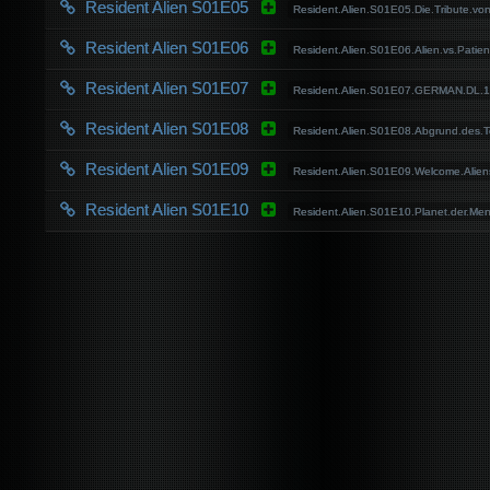
Resident Alien S01E05
Resident.Alien.S01E05.Die.Tribute
Resident Alien S01E06
Resident.Alien.S01E06.Alien.vs.Pa
Resident Alien S01E07
Resident.Alien.S01E07.GERMAN.DL
Resident Alien S01E08
Resident.Alien.S01E08.Abgrund.de
Resident Alien S01E09
Resident.Alien.S01E09.Welcome.Al
Resident Alien S01E10
Resident.Alien.S01E10.Planet.der