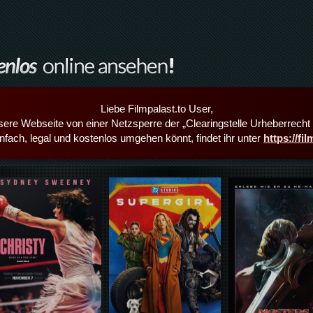
Liebe Filmpalast.to User,
sere Webseite von einer Netzsperre der „Clearingstelle Urheberrecht i
infach, legal und kostenlos umgehen könnt, findet ihr unter
https://fi
Details,Play
Details,Play
Details,Play