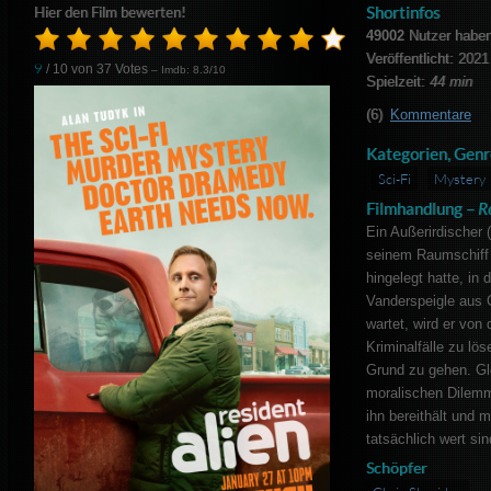
Shortinfos
Hier den Film bewerten!
49002
Nutzer haben
Veröffentlicht: 2021
9
/ 10 von
37
Votes
– Imdb: 8.3/10
Spielzeit:
44 min
(6)
Kommentare
Kategorien, Genr
Sci-Fi
Mystery
Filmhandlung –
R
Ein Außerirdischer 
seinem Raumschiff 
hingelegt hatte, in 
Vanderspeigle aus 
wartet, wird er von 
Kriminalfälle zu l
Grund zu gehen. Gl
moralischen Dilemm
ihn bereithält und 
tatsächlich wert sin
Schöpfer