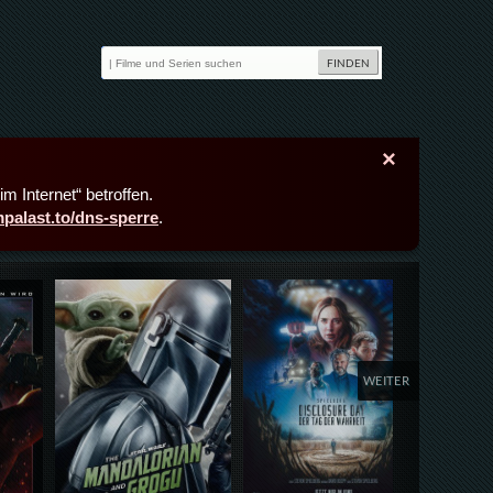
×
m Internet“ betroffen.
lmpalast.to/dns-sperre
.
Details,Play
Details,Play
Deta
WEITER