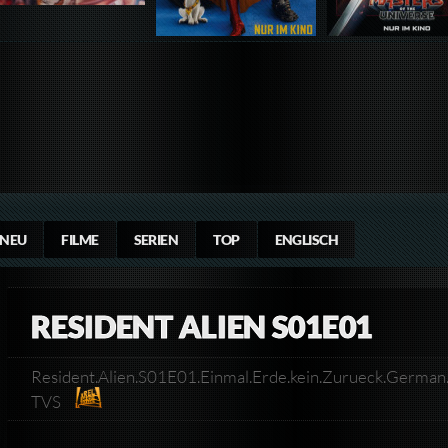
NEU
FILME
SERIEN
TOP
ENGLISCH
RESIDENT ALIEN S01E01
Resident.Alien.S01E01.Einmal.Erde.kein.Zurueck.Ger
TVS