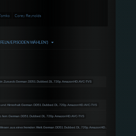
Tomko
Corey Reynolds
AFFELN/EPISODEN WÄHLEN!)
.kein.Zurueck.German.DD51.Dubbed.DL.720p.AmazonHD.AVC-TVS
s.und.Hinterhalt.German.DD51.Dubbed.DL.720p.AmazonHD.AVC-TVS
.so.fern.German.DD51.Dubbed.DL.720p.AmazonHD.AVC-TVS
e.Wesen.aus.einer.fremden.Welt.German.DD51.Dubbed.DL.720p.AmazonHD.AVC-TVS