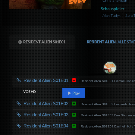
Chris Sheridan
Schauspieler
Alan Tudyk
Sara 
RESIDENT ALIEN S01E01
RESIDENT ALIEN
(ALLE ST
Resident Alien S01E01
Resident.Alien.S01E01.Einmal.Erde
VOE HD
Play
Resident Alien S01E02
Resident.Alien.S01E02.Heimweh.Has
Resident Alien S01E03
Resident.Alien.S01E03.Den.Sternen
Resident Alien S01E04
Resident.Alien.S01E04.Das.heimlich