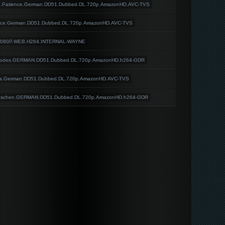
.von.Patience.German.DD51.Dubbed.DL.720p.AmazonHD.AVC-TVS
tience.German.DD51.Dubbed.DL.720p.AmazonHD.AVC-TVS
.1080P.WEB.H264.INTERNAL-WAYNE
s.Todes.GERMAN.DD51.Dubbed.DL.720p.AmazonHD.h264-GDR
iens.German.DD51.Dubbed.DL.720p.AmazonHD.AVC-TVS
.Menschen.GERMAN.DD51.Dubbed.DL.720p.AmazonHD.h264-GDR