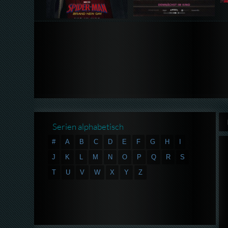
Serien alphabetisch
#
A
B
C
D
E
F
G
H
I
J
K
L
M
N
O
P
Q
R
S
T
U
V
W
X
Y
Z