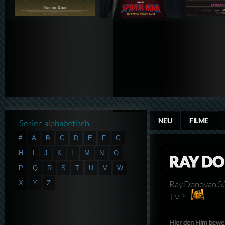
NEU
FILME
Serien alphabetisch
#
A
B
C
D
E
F
G
H
I
J
K
L
M
N
O
RAY DO
P
Q
R
S
T
U
V
W
Ray.Donovan.
X
Y
Z
TVP
Hier den Film bewe