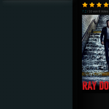
7.2
/ 10 von
6
Votes