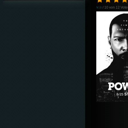
9.8
/ 10 von
12
Vote