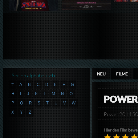
NEU
FILME
Serien alphabetisch
#
A
B
C
D
E
F
G
H
I
J
K
L
M
N
O
POWER 
P
Q
R
S
T
U
V
W
X
Y
Z
Power.2014.
Hier den Film bewe