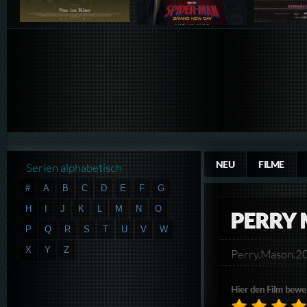
NEU
FILME
Serien alphabetisch
#
A
B
C
D
E
F
G
H
I
J
K
L
M
N
O
PERRY 
P
Q
R
S
T
U
V
W
X
Y
Z
Perry.Mason.
Hier den Film bewe