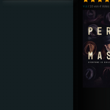
9.8
/ 10 von
4
Votes