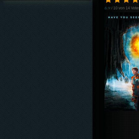
6.9
/ 10 von
14
Vote