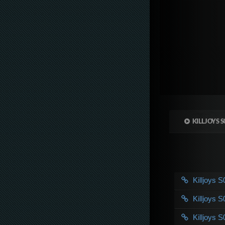
KILLJOYS 
Killjoys
Killjoys
Killjoys