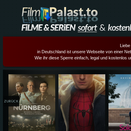
Liebe
in Deutschland ist unsere Webseite von einer Netz
Wie ihr diese Sperre einfach, legal und kostenlos 
Details,Play
Details,Play
Details
ZURÜCK