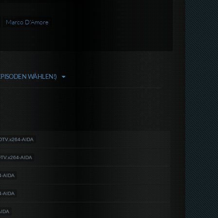
Marco D'Amore
EPISODEN WÄHLEN!)
DTV.x264-AIDA
TV.x264-AIDA
4-AIDA
4-AIDA
AIDA