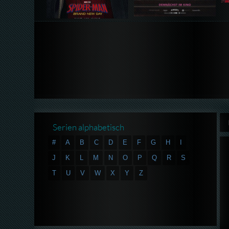
Serien alphabetisch
#
A
B
C
D
E
F
G
H
I
J
K
L
M
N
O
P
Q
R
S
T
U
V
W
X
Y
Z