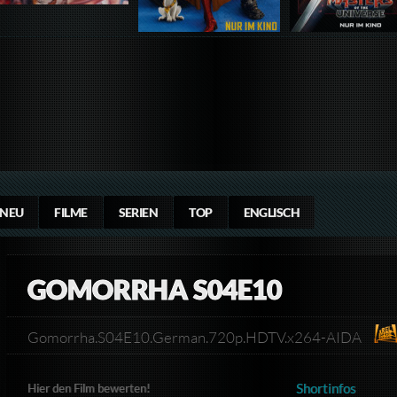
NEU
FILME
SERIEN
TOP
ENGLISCH
GOMORRHA S04E10
Gomorrha.S04E10.German.720p.HDTV.x264-AIDA
Shortinfos
Hier den Film bewerten!