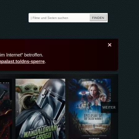
×
m Internet“ betroffen.
lmpalast.to/dns-sperre
.
Details,Play
Details,Play
Deta
WEITER