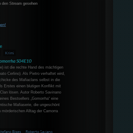
 den Stream gesehen
ben!
e
Krimi
omorrha S04E10
e) ist die rechte Hand des mächtigen
ato Cerlino). Als Pietro verhaftet wird,
hicke des Mafiaclans selbst in die
 Erstes einen blutigen Konflikt mit
 Clan lösen. Autor Roberto Savinano
seines Bestsellers „Gomorrha“ eine
ntische Mafiaserie, die ungeschönt
n mörderischen Alltag der Camorra
Stefano Bises
Roberto Saviano