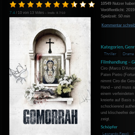
10549
Nutzer haben
Veröffentlicht: 2019
7.4
/ 10 von
13
Votes
– Imdb: 8.7/10
Spielzeit:
50 min
Kommentar schrei
Kategorien, Genr
Thriller
Drama
Filmhandlung –
G
Ciro (Marco D’Amor
Paten Pietro (Fortun
nimmt Ciro die Gesc
Hand – und muss als
einem verfeindeten
kreierte auf Basis 
schockierend authe
und klischeefrei de
zeigt.
Schöpfer
Leonardo Fasoli