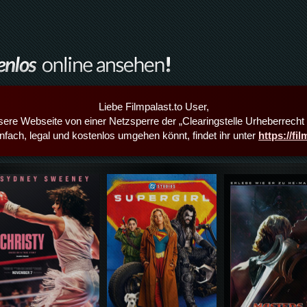
Liebe Filmpalast.to User,
sere Webseite von einer Netzsperre der „Clearingstelle Urheberrecht i
infach, legal und kostenlos umgehen könnt, findet ihr unter
https://fi
Details,Play
Details,Play
Details,Play