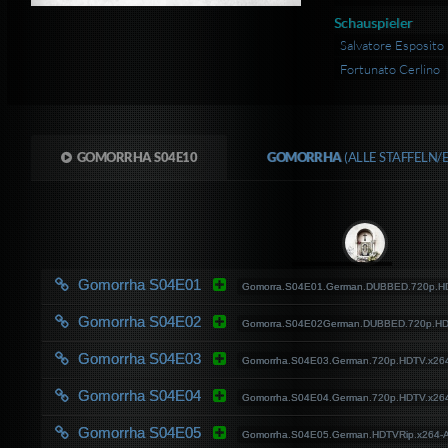
Schauspieler
Salvatore Esposito
Fortunato Cerlino
GOMORRHA S04E10
GOMORRHA
(ALLE STAFFELN/
Gomorrha S04E01
Gomorra.S04E01.German.DUBBED.720p.H
Gomorrha S04E02
Gomorra.S04E02German.DUBBED.720p.HD
Gomorrha S04E03
Gomorrha.S04E03.German.720p.HDTV.x26
Gomorrha S04E04
Gomorrha.S04E04.German.720p.HDTV.x26
Gomorrha S04E05
Gomorrha.S04E05.German.HDTVRip.x264-