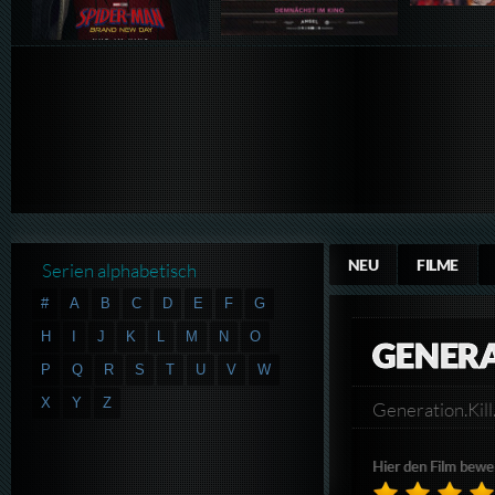
NEU
FILME
Serien alphabetisch
#
A
B
C
D
E
F
G
H
I
J
K
L
M
N
O
GENERA
P
Q
R
S
T
U
V
W
X
Y
Z
Generation.K
Hier den Film bewe