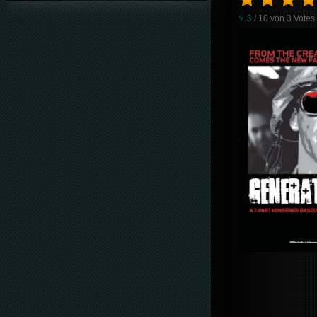
9.3
/ 10 von
3
Votes