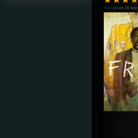
5.4
/ 10 von
28
Vote