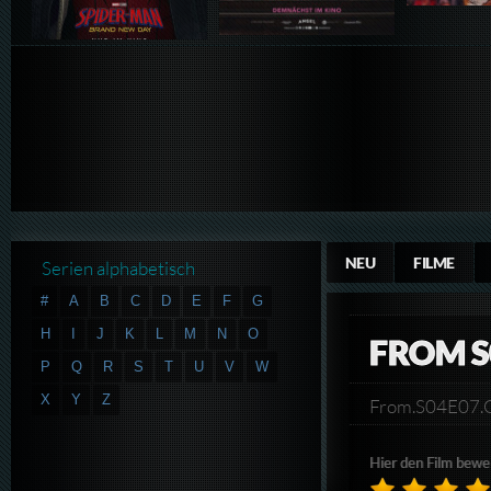
NEU
FILME
Serien alphabetisch
#
A
B
C
D
E
F
G
H
I
J
K
L
M
N
O
FROM S
P
Q
R
S
T
U
V
W
X
Y
Z
From.S04E07
Hier den Film bewe