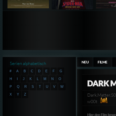
NEU
FILME
Serien alphabetisch
#
A
B
C
D
E
F
G
H
I
J
K
L
M
N
O
DARK M
P
Q
R
S
T
U
V
W
Dark.Matter.S
X
Y
Z
w00t
Hier den Film bewe