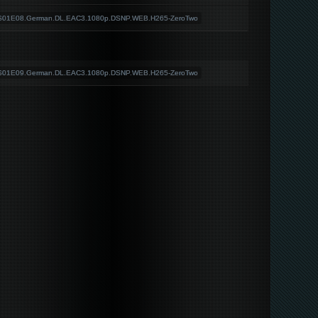
5.S01E08.German.DL.EAC3.1080p.DSNP.WEB.H265-ZeroTwo
5.S01E09.German.DL.EAC3.1080p.DSNP.WEB.H265-ZeroTwo