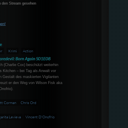
 den Stream gesehen
ben!
e
er
Krimi
Action
aredevil: Born Again S01E08
 (Charlie Cox) beschützt weiterhin
’s Kitchen – bei Tag als Anwalt vor
in Gestalt des maskierten Vigilanten
kreuzt er den Weg von Wilson Fisk aka
Onofrio).
tt Corman
Chris Ord
arita Levieva
Vincent D'Onofrio