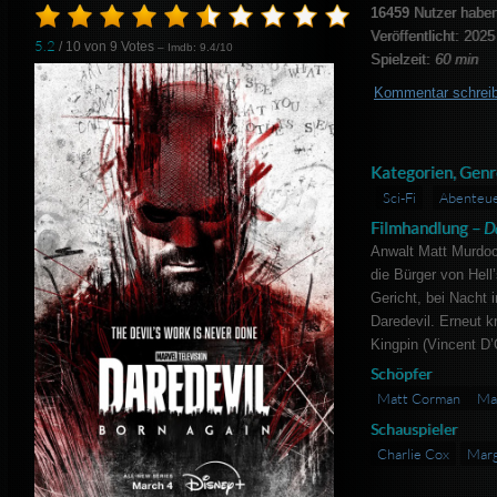
16459
Nutzer haben
Veröffentlicht: 2025
5.2
/ 10 von
9
Votes
– Imdb: 9.4/10
Spielzeit:
60 min
Kommentar schrei
Kategorien, Genr
Sci-Fi
Abenteu
Filmhandlung –
D
Anwalt Matt Murdoch
die Bürger von Hell
Gericht, bei Nacht 
Daredevil. Erneut 
Kingpin (Vincent D’
Schöpfer
Matt Corman
Ma
Schauspieler
Charlie Cox
Marg