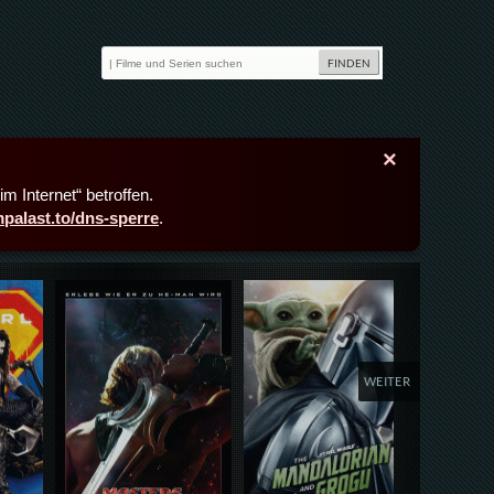
×
m Internet“ betroffen.
lmpalast.to/dns-sperre
.
Details,Play
Details,Play
Deta
WEITER