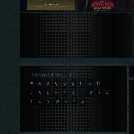
Serien alphabetisch
#
A
B
C
D
E
F
G
H
I
J
K
L
M
N
O
P
Q
R
S
T
U
V
W
X
Y
Z