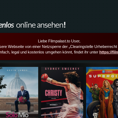
Liebe Filmpalast.to User,
sere Webseite von einer Netzsperre der „Clearingstelle Urheberrecht i
infach, legal und kostenlos umgehen könnt, findet ihr unter
https://fi
Details,Play
Details,Play
Details,Play