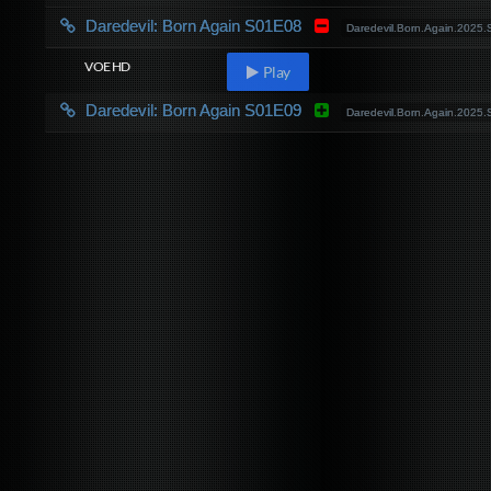
Daredevil: Born Again S01E08
Daredevil.Born.Again.202
VOE HD
Play
Daredevil: Born Again S01E09
Daredevil.Born.Again.202