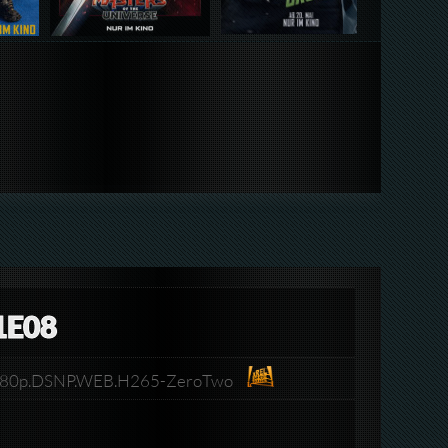
1E08
.1080p.DSNP.WEB.H265-ZeroTwo