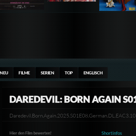
NEU
FILME
SERIEN
TOP
ENGLISCH
DAREDEVIL: BORN AGAIN S0
Daredevil.Born.Again.2025.S01E08.German.DL.EAC3
Shortinfos
Hier den Film bewerten!