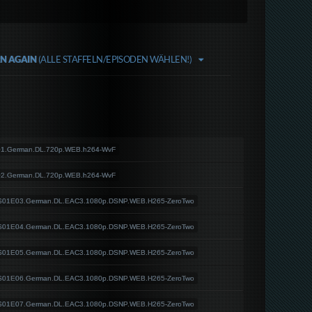
RN AGAIN
(ALLE STAFFELN/EPISODEN WÄHLEN!)
E01.German.DL.720p.WEB.h264-WvF
E02.German.DL.720p.WEB.h264-WvF
5.S01E03.German.DL.EAC3.1080p.DSNP.WEB.H265-ZeroTwo
5.S01E04.German.DL.EAC3.1080p.DSNP.WEB.H265-ZeroTwo
5.S01E05.German.DL.EAC3.1080p.DSNP.WEB.H265-ZeroTwo
5.S01E06.German.DL.EAC3.1080p.DSNP.WEB.H265-ZeroTwo
5.S01E07.German.DL.EAC3.1080p.DSNP.WEB.H265-ZeroTwo