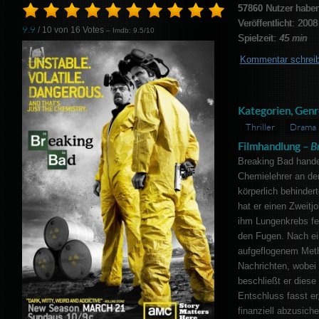
57860
Nutzer haben
Veröffentlicht: 2008
9.9
/ 10 von
16
Votes
– Imdb: 9.5/10
Spielzeit:
45 min
Kommentar schrei
Kategorien, Genr
Thriller
Drama
Filmhandlung –
B
Breaking Bad hand
Chemielehrer an der
körperlich behinder
hat er einen Zweitj
ihm Lungenkrebs fes
den Fugen. Nach ei
aufgeflogenem Met
Nachrichten, wobei 
beschließt er diese
Entschluss fasst e
finanziell abzusiche