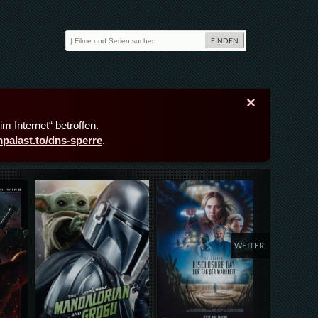
×
m Internet“ betroffen.
lmpalast.to/dns-sperre
.
Details,Play
Details,Play
Deta
WEITER