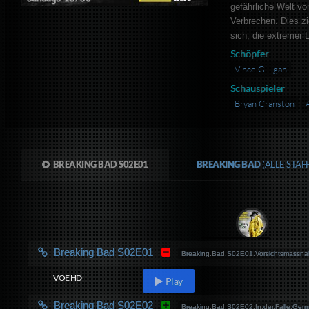
gefährliche Welt vo
Verbrechen. Dies z
sich, die extremer 
Schöpfer
Vince Gilligan
Schauspieler
Bryan Cranston
BREAKING BAD S02E01
BREAKING BAD
(ALLE STA
Breaking Bad S02E01
Breaking.Bad.S02E01.Vorsichtsmassn
VOE HD
Play
Breaking Bad S02E02
Breaking.Bad.S02E02.In.der.Falle.Ge