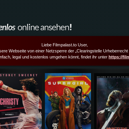
Liebe Filmpalast.to User,
sere Webseite von einer Netzsperre der „Clearingstelle Urheberrecht i
infach, legal und kostenlos umgehen könnt, findet ihr unter
https://fi
Details,Play
Details,Play
Details,Play