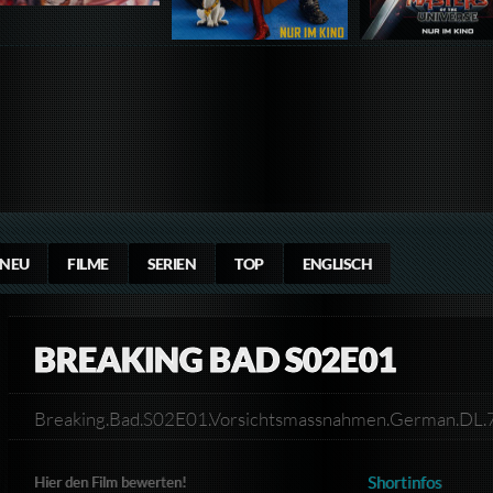
NEU
FILME
SERIEN
TOP
ENGLISCH
BREAKING BAD S02E01
Breaking.Bad.S02E01.Vorsichtsmassnahmen.German.DL
Shortinfos
Hier den Film bewerten!