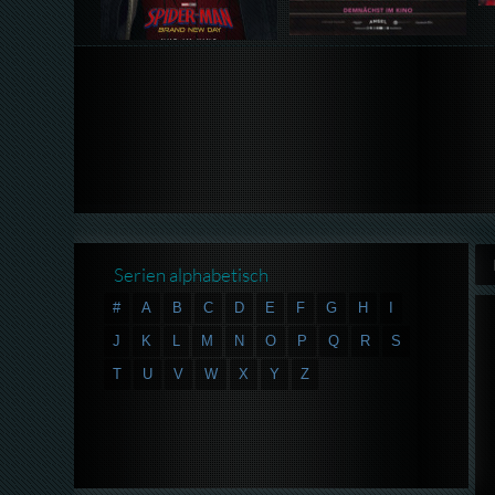
Serien alphabetisch
#
A
B
C
D
E
F
G
H
I
J
K
L
M
N
O
P
Q
R
S
T
U
V
W
X
Y
Z