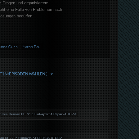
n Drogen und organisiertem
ieht eine Fülle von Problemen nach
Lösungen bedürfen.
Anna Gunn
Aaron Paul
FFELN/EPISODEN WÄHLEN!)
ahmen.German.DL.720p.BluRay.x264.Repack-UTOPiA
rman.DL.720p.BluRay.x264.REPACK-UTOPiA