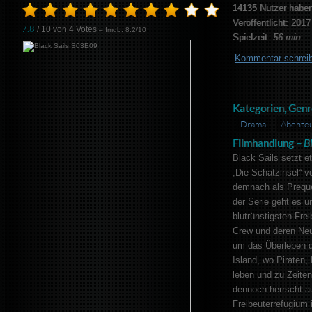
14135
Nutzer haben
Veröffentlicht: 2017
7.8
/ 10 von
4
Votes
– Imdb: 8.2/10
Spielzeit:
56 min
Kommentar schrei
Kategorien, Genr
Drama
Abente
Filmhandlung –
B
Black Sails setzt e
„Die Schatzinsel“ v
demnach als Preque
der Serie geht es u
blutrünstigsten Frei
Crew und deren Neu
um das Überleben d
Island, wo Piraten,
leben und zu Zeiten 
dennoch herrscht auc
Freibeuterrefugium 