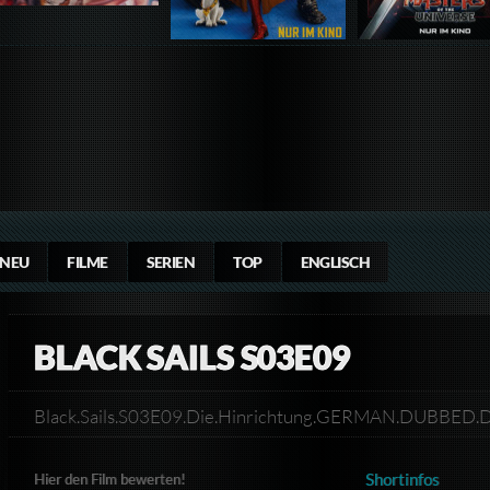
NEU
FILME
SERIEN
TOP
ENGLISCH
BLACK SAILS S03E09
Black.Sails.S03E09.Die.Hinrichtung.GERMAN.DUBBED.
Shortinfos
Hier den Film bewerten!