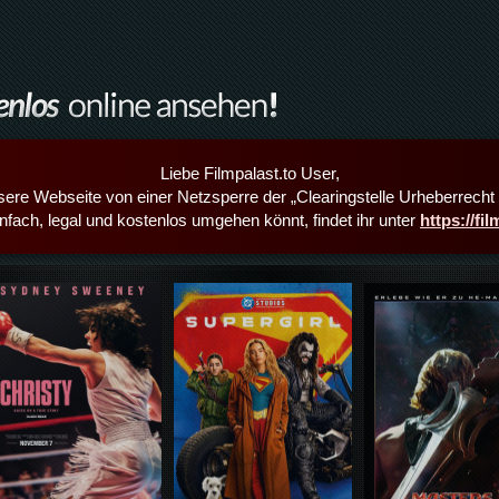
Liebe Filmpalast.to User,
sere Webseite von einer Netzsperre der „Clearingstelle Urheberrecht i
infach, legal und kostenlos umgehen könnt, findet ihr unter
https://fi
Details,Play
Details,Play
Details,Play