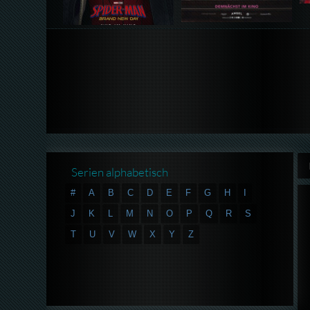
Serien alphabetisch
#
A
B
C
D
E
F
G
H
I
J
K
L
M
N
O
P
Q
R
S
T
U
V
W
X
Y
Z