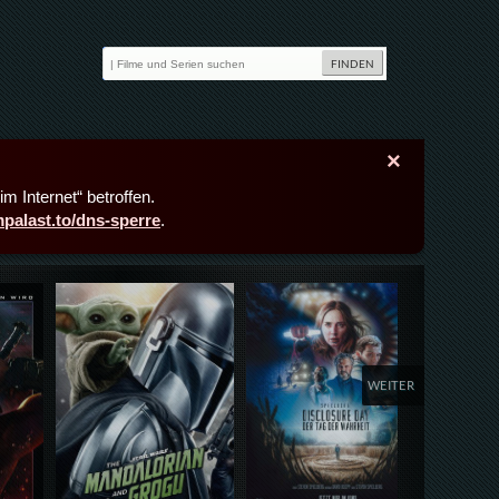
×
m Internet“ betroffen.
lmpalast.to/dns-sperre
.
Details,Play
Details,Play
Deta
WEITER