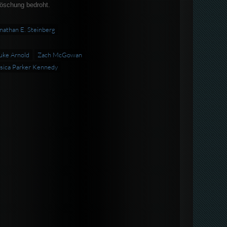
löschung bedroht.
nathan E. Steinberg
uke Arnold
Zach McGowan
sica Parker Kennedy