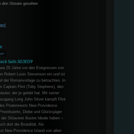
 den Stream gesehen
ben!
e
uer
lack Sails S03E09
twa 20 Jahre vor den Ereignissen von
on Robert Louis Stevenson ein und ist
l der Romanvorlage zu betrachten. In
m Captain Flint (Toby Stephens), den
beuter, der je gelebt hat. Mit seiner
zugang Long John Silver kämpft Flint
es Piratennests New Providence
 Prostituierte, Diebe und Glücksjäger
der Sklaverei illustre Ideale haben –
h dort die Brutalität. Als
ist New Providence Island von allen