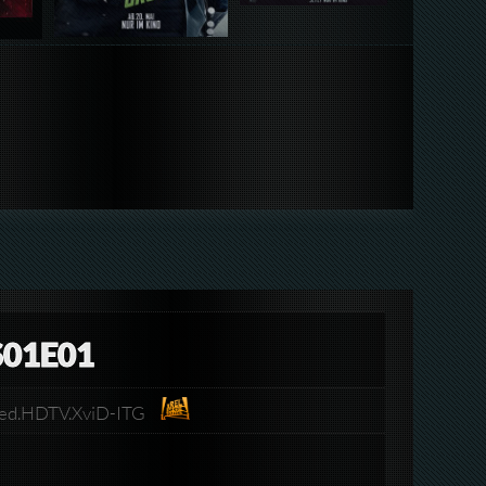
01E01
bed.HDTV.XviD-ITG