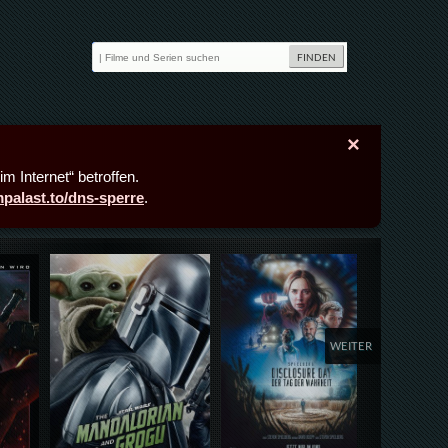
×
m Internet“ betroffen.
lmpalast.to/dns-sperre
.
Details,Play
Details,Play
Deta
WEITER