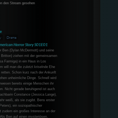
n den Stream gesehen
e
y
Drama
merican Horror Story S01E01
er Ben (Dylan McDermott) und seine
 Britton) ziehen mit der gemeinsamen
ssa Farmiga) in ein Haus in Los
 will man die zuletzt kriselnde Ehe
 retten. Schon kurz nach der Ankunft
hen unheimliche Dinge. Schnell wird
nwesen bereits einige Menschen ihr
n. Nicht gerade beruhigend ist auch
Nachbarin Constance (Jessica Lange),
ehr weiß, als sie zugibt. Bens erster
Peters), ein soziopathischer
t zudem ein großes Interesse an der
 Als Ben auf einen mysteriösen,