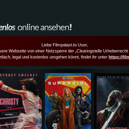
Liebe Filmpalast.to User,
sere Webseite von einer Netzsperre der „Clearingstelle Urheberrecht i
infach, legal und kostenlos umgehen könnt, findet ihr unter
https://fi
Details,Play
Details,Play
Details,Play