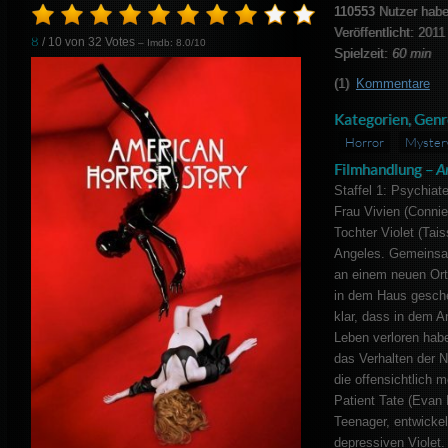
110553
Nutzer habe
Veröffentlicht: 2011
8
/ 10 von
32
Votes
– Imdb: 8.0/10
Spielzeit:
60 min
(1)
Kommentare
Kategorien, Genr
Horror
Myster
Filmhandlung –
A
Staffel 1: Psychiat
Frau Vivien (Connie
Tochter Violet (Tai
Angeles. Gemeinsam
an einem neuen Ort
in dem Haus gesche
klar, dass in dem A
Leben verloren habe
das Verhalten der 
die offensichtlich m
Patient Tate (Evan 
Teenager, entwickel
depressiven Violet.