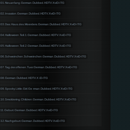
01E01.Neuanfang.German.Dubbed.HDTV.XviD-ITG
1E02.Invasion.German.Dubbed.HDTV.XviD-ITG
1E03.Das.Haus.des.Moerders.German.Dubbed.HDTV.XviD-ITG
1E04.Halloween.Teil.1.German.Dubbed.HDTV.XviD-ITG
1E05.Halloween.Teil.2.German.Dubbed.HDTV.XviD-ITG
01E06.Schweinchen.Schweinchen.German.Dubbed.HDTV.XviD-ITG
1E07.Tag.der.offenen.Tuer.German.Dubbed.HDTV.XviD-ITG
1E08.German.Dubbed.HDTV.X iD-ITG
E09.Spooky.Little.Girl.Ge rman.Dubbed.HDTV.XviD-ITG
1E10.Smoldering.Children.German.Dubbed.HDTV.XviD-ITG
1E11.Geburt.German.Dubbed.HDTV.XviD-ITG
1E12.Nachgeburt.German.Dubbed.HDTV.XviD-ITG