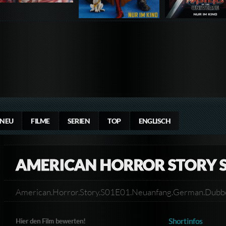
NEU
FILME
SERIEN
TOP
ENGLISCH
AMERICAN HORROR STORY S
American.Horror.Story.S01E01.Neuanfang.German.Dub
Shortinfos
Hier den Film bewerten!