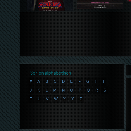
Serien alphabetisch
#
A
B
C
D
E
F
G
H
I
J
K
L
M
N
O
P
Q
R
S
T
U
V
W
X
Y
Z